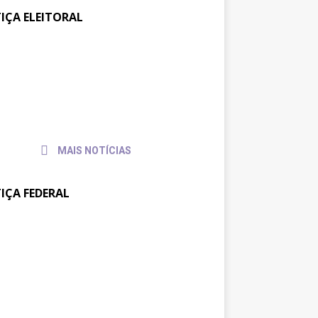
TIÇA ELEITORAL
ajufe se reúne com
30 de
julho
sidente do TSE para pedir
de
io às pautas da categoria
2026
MAIS NOTÍCIAS
TIÇA FEDERAL
tos na JF: Assessoria Jurídica
6 de
julho
Sintrajusc entrega pedido de
de
amento ao presidente do
2026
4