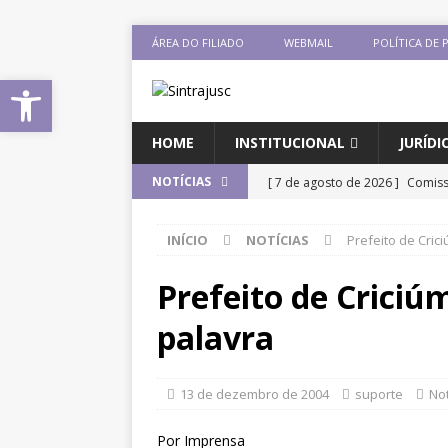
ÁREA DO FILIADO
WEBMAIL
POLÍTICA DE 
Abrir a barra de ferramentas
HOME
INSTITUCIONAL
JURÍDI
[ 7 de agosto de 2026 ]
Comiss
NOTÍCIAS
sobre negociação coletiva
D
INÍCIO
NOTÍCIAS
Prefeito de Cric
[ 7 de agosto de 2026 ]
Salári
previsão de reajuste de 8%; Si
Prefeito de Criciú
DESTAQUES
palavra
[ 6 de agosto de 2026 ]
Sintra
Pensionistas do Serviço Públic
13 de dezembro de 2004
suporte
Not
[ 6 de agosto de 2026 ]
Fenaju
Por Imprensa