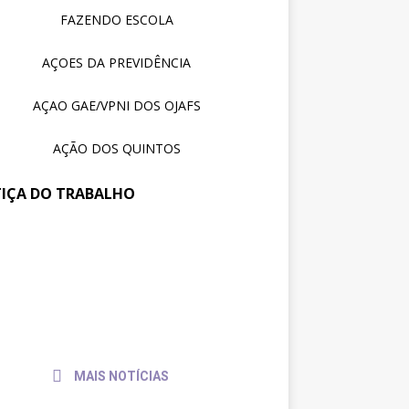
FAZENDO ESCOLA
AÇOES DA PREVIDÊNCIA
AÇAO GAE/VPNI DOS OJAFS
AÇÃO DOS QUINTOS
TIÇA DO TRABALHO
reunião no TRT-SC,
31 de
julho
trajusc discute condições de
de
balho de servidores e
2026
vidoras
MAIS NOTÍCIAS