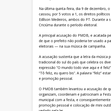
CNJ para tratar da retomada d
Na última quinta-feira, dia 9 de dezembro, o 
[ 7 de agosto de 2026 ]
Dia 13 
cassou, por 5 votos a 1, os direitos político
DESTAQUES
Edílson Medeiros, ambos do PT. Durante a 
Criciúma durante o período eleitoral.
A principal acusação do PMDB, e acatada pelo
de que o prefeito não poderia ter usado a pa
eleitorais — na sua música de campanha.
A acusação sustenta que a letra da música 
tradicional do sul do país que celebra os d
expressão “O mundo todo vive aqui e é feli
“Tô feliz, eu quero bis”. A palavra “feliz” e
e promoção pessoal.
O PMDB também levantou a acusação de que 
organizam, coordenam e patrocinam a Festa d
municipal com a festa, e conseqüentemente 
promoção pessoal e colocação de mini outdo
vedado pela lei.