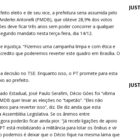
JUS
eito eleito e de seu vice, a prefeitura seria assumida pelo
Anderlei Antonelli (PMDB), que obteve 28,9% dos votos
Fen
Góes deve ficar três anos sem poder concorrer a qualquer
pre
 segundo mandato nesta terça-feira, dia 14/12.
apo
e injustiça. “Fizemos uma campanha limpa e com ética e
“Acredito que poderemos reverter este quadro em Brasília. O
a decisão no TSE. Enquanto isso, o PT promete para esta
o ao prefeito.
JUS
ado Estadual, José Paulo Serafim, Décio Góes foi “vítima
Quin
MDB quer levar as eleições no “tapetão”. “Eles não
 para reverter isso”, diz. Ele diz ainda que esta
do 
 na Assembléia Legislativa. Se os ânimos entre
pag
ra poderão ficar ainda pior. “Já recebi ligações de apoio
TRF
T está mobilizando a militância para lotar os ônibus e vir
o podemos é deixar que o Décio fique na mesma lama que