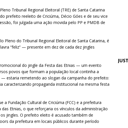
os trabalhos
DESTAQUES
Pleno Tribunal Regional Eleitoral (TRE) de Santa Catarina
tem paralisação de duas horas. Veja as orientações do Sintrajusc
s do prefeito reeleito de Criciúma, Décio Góes e de seu vice
sessão, foi julgada uma ação movida pelo PP e PMDB de
 Pleno do Tribunal Regional Eleitoral de Santa Catarina, é
lavra “feliz” — presente em dez de cada dez jingles
JUS
promocional do jingle da Festa das Etnias — um evento
iversos povos que formam a população local continha a
Em 
z” — estaria remetendo ao slogan da campanha do prefeito:
Sin
staria caracterizando propaganda institucional na mesma festa
tra
ser
a Fundação Cultural de Criciúma (FCC) e a prefeitura
as Etnias, o que reforçaria os vínculos da administração
os jingles. O prefeito eleito é acusado também de
ors da prefeitura em locais públicos durante período