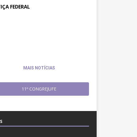
TIÇA FEDERAL
tos na JF: Assessoria Jurídica
6 de
julho
Sintrajusc entrega pedido de
de
amento ao presidente do
2026
4
MAIS NOTÍCIAS
11º CONGREJUFE
S