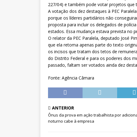
[ 5 de agosto de 2026 ]
CNJ ex
227/04) e também pode votar projetos que t
A votação dos dez destaques à PEC Paralela 
magistrados e possibilita perd
porque os líderes partidários não conseguir
proposta para incluir os delegados de polícia
estados. Essa mudança estava prevista no p
O relator da PEC Paralela, deputado José Pi
que ela retoma apenas parte do texto origina
os incisos que tratam dos tetos de remunera
do Distrito Federal e para os poderes dos mu
passado, faltam ser votados ainda dez dest
Fonte: Agência Câmara
ANTERIOR
Ônus da prova em ação trabalhista por adiciona
noturno cabe à empresa