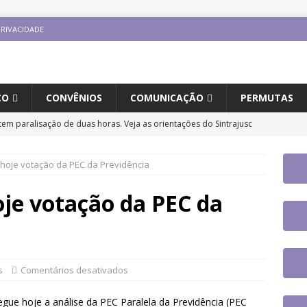
PRIVACIDADE
CO
CONVÊNIOS
COMUNICAÇÃO
PERMUTAS
tem paralisação de duas horas. Veja as orientações do Sintrajusc
 hoje votação da PEC da Previdência
jusc participará do 20º Encontro Nacional de Aposentados e
o
DESTAQUES
oje votação da PEC da
fe se reúne com a nova coordenadora do Fórum de Carreira do
os trabalhos
DESTAQUES
ntro Direito LGBTQIA+ e Justiça terá participação de servidor
s
Comentários desativados
UES
ue hoje a análise da PEC Paralela da Previdência (PEC