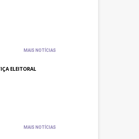
reunião no TRT-SC,
31 de
julho
trajusc discute condições de
de
balho de servidores e
2026
vidoras
MAIS NOTÍCIAS
TIÇA ELEITORAL
ajufe se reúne com
30 de
julho
sidente do TSE para pedir
de
io às pautas da categoria
2026
MAIS NOTÍCIAS