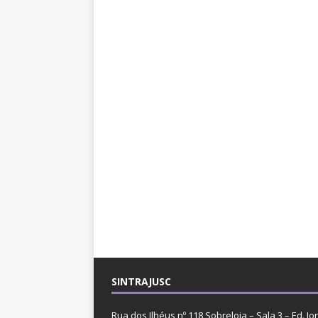
SINTRAJUSC
Rua dos Ilhéus nº 118 Sobreloja – Sala 3 – Ed. Jo