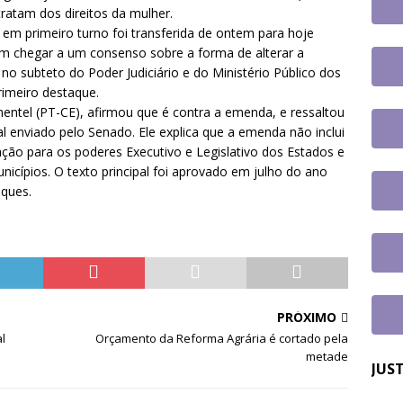
tingue aposentadoria compulsória como punição máxima para
ratam dos direitos da mulher.
em primeiro turno foi transferida de ontem para hoje
a do cargo
DESTAQUES
am chegar a um consenso sobre a forma de alterar a
 no subteto do Poder Judiciário e do Ministério Público dos
rimeiro destaque.
mentel (PT-CE), afirmou que é contra a emenda, e ressaltou
l enviado pelo Senado. Ele explica que a emenda não inclui
ção para os poderes Executivo e Legislativo dos Estados e
nicípios. O texto principal foi aprovado em julho do ano
aques.
PRÓXIMO
l
Orçamento da Reforma Agrária é cortado pela
metade
JUS