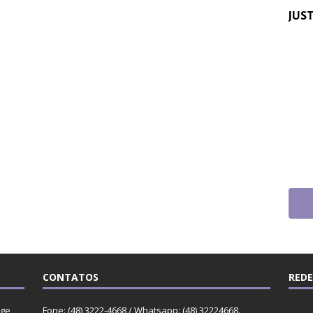
JUS
Quin
do 
pag
TRF
CONTATOS
REDE
rge
Fone: (48) 3222-4668 / Whatsapp: (48) 32224668.