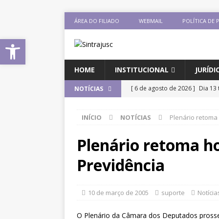
ÁREA DO FILIADO
WEBMAIL
POLÍTICA DE 
Abrir a barra de ferramentas
HOME
INSTITUCIONAL
JURÍDI
[ 6 de agosto de 2026 ]
Dia 13 
NOTÍCIAS
DESTAQUES
INÍCIO
NOTÍCIAS
Plenário retoma
[ 6 de agosto de 2026 ]
Sintra
Pensionistas do Serviço Públic
Plenário retoma h
[ 6 de agosto de 2026 ]
Fenaju
Previdência
CNJ para tratar da retomada d
[ 6 de agosto de 2026 ]
II Enco
10 de março de 2005
suporte
Notícia
filiado ao Sintrajusc
DESTAQ
O Plenário da Câmara dos Deputados prosseg