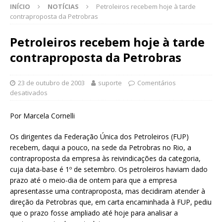
INÍCIO
NOTÍCIAS
Petroleiros recebem hoje à tarde
contraproposta da Petrobras
Petroleiros recebem hoje à tarde
contraproposta da Petrobras
23 de outubro de 2003
suporte
Comentários
desativados
Por Marcela Cornelli
Os dirigentes da Federação Única dos Petroleiros (FUP)
recebem, daqui a pouco, na sede da Petrobras no Rio, a
contraproposta da empresa às reivindicações da categoria,
cuja data-base é 1º de setembro. Os petroleiros haviam dado
prazo até o meio-dia de ontem para que a empresa
apresentasse uma contraproposta, mas decidiram atender à
direção da Petrobras que, em carta encaminhada à FUP, pediu
que o prazo fosse ampliado até hoje para analisar a