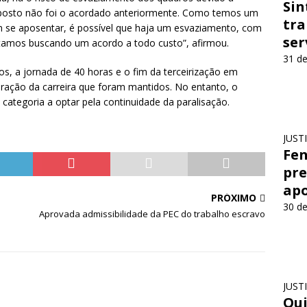
Sin
roposto não foi o acordado anteriormente. Como temos um
tra
 se aposentar, é possível que haja um esvaziamento, com
ser
estamos buscando um acordo a todo custo”, afirmou.
31 de
s, a jornada de 40 horas e o fim da terceirização em
uração da carreira que foram mantidos. No entanto, o
ategoria a optar pela continuidade da paralisação.
JUST
Fen
pre
apo
PRÓXIMO
30 de
Aprovada admissibilidade da PEC do trabalho escravo
JUST
Qui