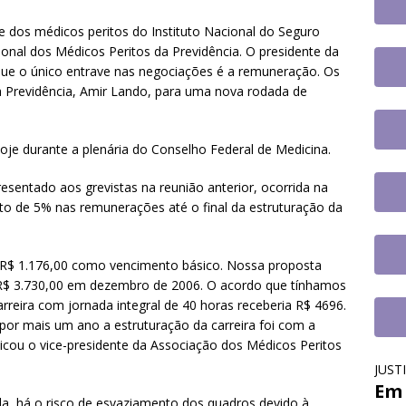
e participa de plenária sobre inteligência artificial e reforça
e dos médicos peritos do Instituto Nacional do Seguro
novas tecnologias no serviço público
DESTAQUES
onal dos Médicos Peritos da Previdência. O presidente da
que o único entrave nas negociações é a remuneração. Os
 Previdência, Amir Lando, para uma nova rodada de
oje durante a plenária do Conselho Federal de Medicina.
esentado aos grevistas na reunião anterior, ocorrida na
to de 5% nas remunerações até o final da estruturação da
a R$ 1.176,00 como vencimento básico. Nossa proposta
a R$ 3.730,00 em dezembro de 2006. O acordo que tínhamos
rreira com jornada integral de 40 horas receberia R$ 4696.
por mais um ano a estruturação da carreira foi com a
plicou o vice-presidente da Associação dos Médicos Peritos
JUST
Em 
ida, há o risco de esvaziamento dos quadros devido à