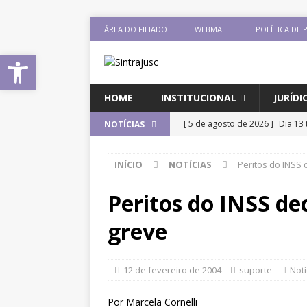
ÁREA DO FILIADO
WEBMAIL
POLÍTICA DE 
Abrir a barra de ferramentas
HOME
INSTITUCIONAL
JURÍDI
[ 5 de agosto de 2026 ]
Dia 13 
NOTÍCIAS
DESTAQUES
INÍCIO
NOTÍCIAS
Peritos do INSS
[ 5 de agosto de 2026 ]
CNJ ex
magistrados e possibilita perd
Peritos do INSS d
[ 3 de agosto de 2026 ]
Baixe o
greve
DESTAQUES
[ 3 de agosto de 2026 ]
Seminár
12 de fevereiro de 2004
suporte
Notí
Xenofobia”será dia 13 de agos
Por Marcela Cornelli