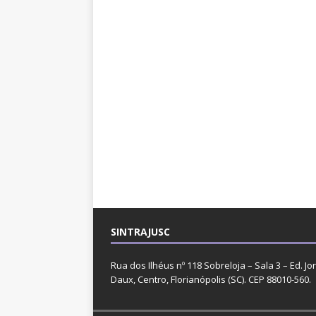
SINTRAJUSC
Rua dos Ilhéus nº 118 Sobreloja – Sala 3 – Ed. Jo
Daux, Centro, Florianópolis (SC). CEP 88010-560.