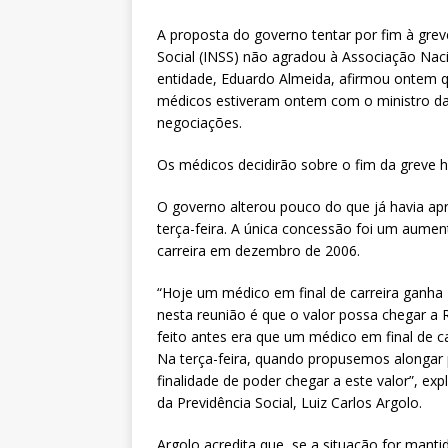
[ 3 de agosto de 2026 ]
Fenajuf
A proposta do governo tentar por fim à grev
debate sobre os impactos das 
Social (INSS) não agradou à Associação Naci
entidade, Eduardo Almeida, afirmou ontem 
médicos estiveram ontem com o ministro da
negociações.
Os médicos decidirão sobre o fim da greve h
O governo alterou pouco do que já havia apr
terça-feira. A única concessão foi um aumen
carreira em dezembro de 2006.
“Hoje um médico em final de carreira ganh
nesta reunião é que o valor possa chegar 
feito antes era que um médico em final de ca
Na terça-feira, quando propusemos alongar 
finalidade de poder chegar a este valor”, ex
da Previdência Social, Luiz Carlos Argolo.
Argolo acredita que, se a situação for mant