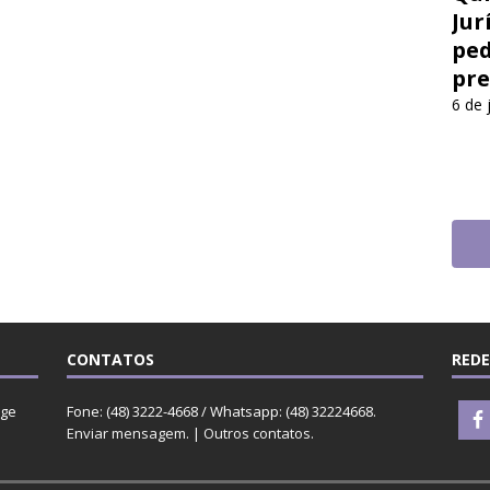
Jur
ped
pre
6 de 
CONTATOS
REDE
rge
Fone: (48) 3222-4668 / Whatsapp: (48) 32224668.
Enviar mensagem
. |
Outros contatos
.