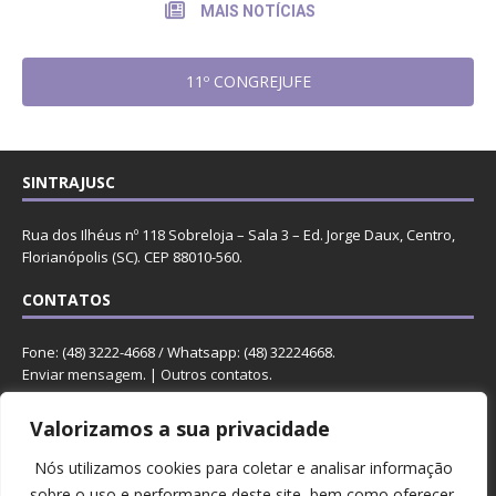
MAIS NOTÍCIAS
11º CONGREJUFE
SINTRAJUSC
Rua dos Ilhéus nº 118 Sobreloja – Sala 3 – Ed. Jorge Daux, Centro,
Florianópolis (SC). CEP 88010-560.
CONTATOS
Fone: (48) 3222-4668 / Whatsapp: (48) 32224668.
Enviar mensagem
. |
Outros contatos
.
REDES
Valorizamos a sua privacidade
Nós utilizamos cookies para coletar e analisar informação
sobre o uso e performance deste site, bem como oferecer