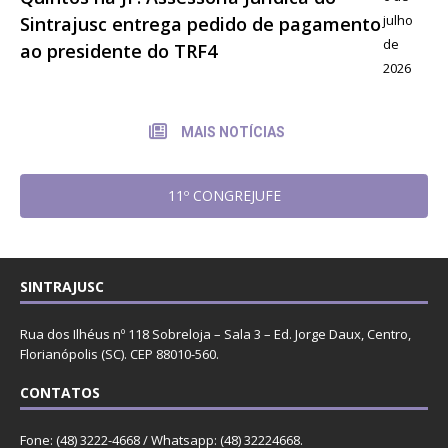
julho
Sintrajusc entrega pedido de pagamento
de
ao presidente do TRF4
2026
MAIS NOTÍCIAS
11º CONGREJUFE
SINTRAJUSC
Rua dos Ilhéus nº 118 Sobreloja – Sala 3 – Ed. Jorge Daux, Centro,
Florianópolis (SC). CEP 88010-560.
CONTATOS
Fone: (48) 3222-4668 / Whatsapp: (48) 32224668.