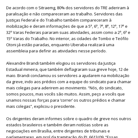
De acordo com o Sitraemg, 80% dos servidores do TRE aderiram à
paralisação e não compareceram ao trabalho. Servidores das
Justiças Federal e do Trabalho também compareceram à
mobilização e deram informações de que a 5ª, 6ª, 7ª, 8ª, 12ª, 17ª e
32ª Varas Federais pararam suas atividades, assim como a 2ª, 6ª e
15ª Varas do Trabalho. No interior, as cidades de Tombo e Teófilo
Otoni já estão paradas, enquanto Uberaba realizará uma
assembleia para definir as atividades nesse período.
Alexandre Brandi também elogiou os servidores da Justiça
Estadual mineira, que também deflagraram sua greve hoje, 12 de
maio. Brandi conclamou os servidores a ajudarem na mobilização
da greve, indo aos prédios com a equipe do sindicato para chamar
mais colegas para aderirem ao movimento. “Nós, do sindicato,
somos poucos, mas vocês são muitos. Assim, peço a vocês que
unamos nossas forças para ‘correr’ os outros prédios e chamar
mais colegas”, explicou o presidente.
Os dirigentes deram informes sobre o quadro de greve nos outros
estados brasileiros e também deram notícias sobre as
negociações em Brasília, entre dirigentes de tribunais e
parlamentares, em prol da tramitação do PL 6613/09. “Essas