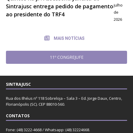
julho
Sintrajusc entrega pedido de pagamento
de
ao presidente do TRF4
2026
MAIS NOTÍCIAS
11º CONGREJUFE
SINTRAJUSC
Rua dos Ilhéus nº 118 Sobreloja – Sala 3 – Ed. Jorge Daux, Centro,
Florianópolis (SC). CEP 88010-560.
CONTATOS
Fone: (48) 3222-4668 / Whatsapp: (48) 32224668.