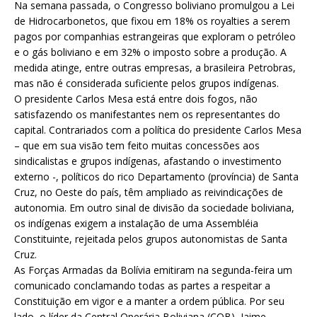
Na semana passada, o Congresso boliviano promulgou a Lei
de Hidrocarbonetos, que fixou em 18% os royalties a serem
pagos por companhias estrangeiras que exploram o petróleo
e o gás boliviano e em 32% o imposto sobre a produção. A
medida atinge, entre outras empresas, a brasileira Petrobras,
mas não é considerada suficiente pelos grupos indígenas.
O presidente Carlos Mesa está entre dois fogos, não
satisfazendo os manifestantes nem os representantes do
capital. Contrariados com a política do presidente Carlos Mesa
– que em sua visão tem feito muitas concessões aos
sindicalistas e grupos indígenas, afastando o investimento
externo -, políticos do rico Departamento (província) de Santa
Cruz, no Oeste do país, têm ampliado as reivindicações de
autonomia. Em outro sinal de divisão da sociedade boliviana,
os indígenas exigem a instalação de uma Assembléia
Constituinte, rejeitada pelos grupos autonomistas de Santa
Cruz.
As Forças Armadas da Bolívia emitiram na segunda-feira um
comunicado conclamando todas as partes a respeitar a
Constituição em vigor e a manter a ordem pública. Por seu
lado, o líder da Central Operária Boliviana (COB), Jaime