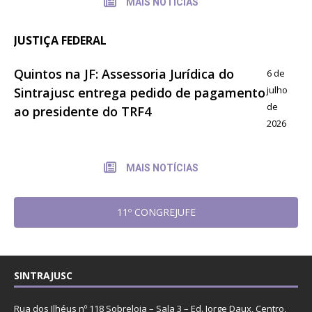
MAIS NOTÍCIAS
JUSTIÇA FEDERAL
Quintos na JF: Assessoria Jurídica do
6 de
julho
Sintrajusc entrega pedido de pagamento
de
ao presidente do TRF4
2026
MAIS NOTÍCIAS
11º CONGREJUFE
SINTRAJUSC
Rua dos Ilhéus nº 118 Sobreloja – Sala 3 – Ed. Jorge Daux, Centro,