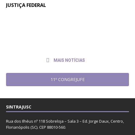
JUSTIÇA FEDERAL
Quintos na JF: Assessoria Jurídica do
6 de
julho
Sintrajusc entrega pedido de pagamento
de
ao presidente do TRF4
2026
MAIS NOTÍCIAS
11º CONGREJUFE
SINTRAJUSC
Rua dos Ilhéus nº 118 Sobreloja – Sala 3 – Ed. Jorge Daux, Centro,
Florianópolis (SC). CEP 88010-560.