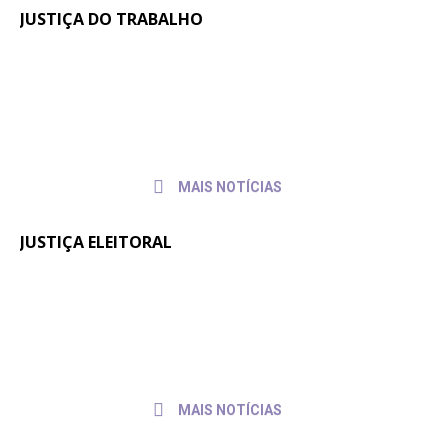
JUSTIÇA DO TRABALHO
Em reunião no TRT-SC, Sintrajusc
31 de
julho de
discute condições de trabalho de
2026
servidores e servidoras
MAIS NOTÍCIAS
JUSTIÇA ELEITORAL
Fenajufe se reúne com presidente do
30 de
julho de
TSE para pedir apoio às pautas da
2026
categoria
MAIS NOTÍCIAS