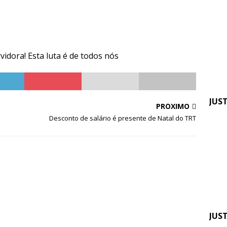
Em 
Sin
tra
ser
vidora! Esta luta é de todos nós
JUS
PRÓXIMO
Desconto de salário é presente de Natal do TRT
Fen
pre
apo
JUS