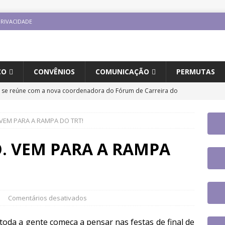
PRIVACIDADE
CO
CONVÊNIOS
COMUNICAÇÃO
PERMUTAS
e se reúne com a nova coordenadora do Fórum de Carreira do
s trabalhos
DESTAQUES
. VEM PARA A RAMPA DO TRT!
em paralisação de duas horas. Veja as orientações do Sintrajusc
O. VEM PARA A RAMPA
ingue aposentadoria compulsória como punição máxima para
 do cargo
DESTAQUES
aplicativo do Sintrajusc e conheça as funcionalidades disponíveis
Comentários desativados
oda a gente começa a pensar nas festas de final de