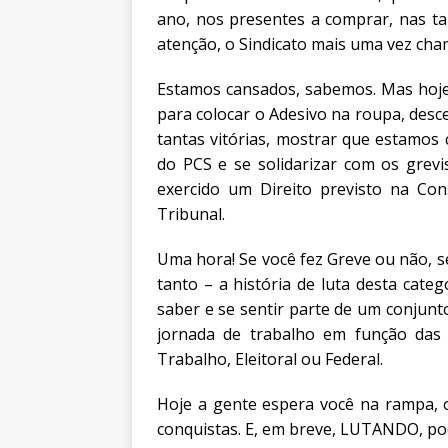
[ 6 de agosto de 2026 ]
II Encon
ano, nos presentes a comprar, nas ta
ao Sintrajusc
DESTAQUES
atenção, o Sindicato mais uma vez chama
Estamos cansados, sabemos. Mas hoje 
para colocar o Adesivo na roupa, desce
tantas vitórias, mostrar que estamos
do PCS e se solidarizar com os grevi
exercido um Direito previsto na Con
Tribunal.
Uma hora! Se você fez Greve ou não, se
tanto – a história de luta desta cate
saber e se sentir parte de um conjunto
jornada de trabalho em função das
Trabalho, Eleitoral ou Federal.
Hoje a gente espera você na rampa, o
conquistas. E, em breve, LUTANDO, po