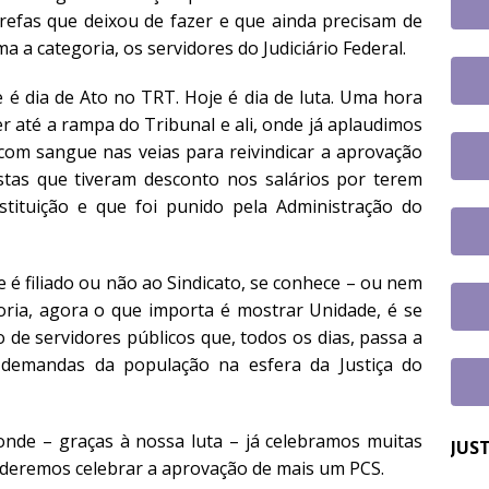
tro Direito LGBTQIA+ e Justiça terá participação de servidor filiado
refas que deixou de fazer e que ainda precisam de
 a categoria, os servidores do Judiciário Federal.
é dia de Ato no TRT. Hoje é dia de luta. Uma hora
r até a rampa do Tribunal e ali, onde já aplaudimos
 com sangue nas veias para reivindicar a aprovação
stas que tiveram desconto nos salários por terem
stituição e que foi punido pela Administração do
 é filiado ou não ao Sindicato, se conhece – ou nem
goria, agora o que importa é mostrar Unidade, é se
 de servidores públicos que, todos os dias, passa a
 demandas da população na esfera da Justiça do
nde – graças à nossa luta – já celebramos muitas
JUS
deremos celebrar a aprovação de mais um PCS.