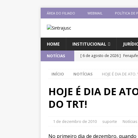
ÁREA DO FILIADO
WEBMAIL
POLÍTICA DE 
HOME
INSTITUCIONAL
JURÍDI
[ 6 de agosto de 2026 ]
Fenajuf
NOTÍCIAS
CNJ para tratar da retomada do
INÍCIO
NOTÍCIAS
HOJE É DIA DE ATO
[ 5 de agosto de 2026 ]
Dia 13 t
DESTAQUES
HOJE É DIA DE AT
[ 5 de agosto de 2026 ]
CNJ ext
DO TRT!
magistrados e possibilita perda
[ 3 de agosto de 2026 ]
Baixe o 
1 de dezembro de 2010
suporte
Notícias
DESTAQUES
No primeiro dia de dezembro, quando t