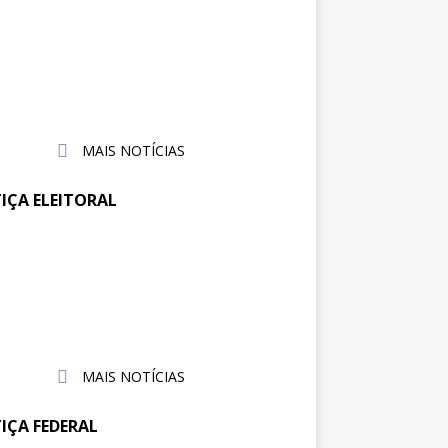
reunião no TRT-SC,
31 de
julho
trajusc discute condições de
de
balho de servidores e
2026
vidoras
MAIS NOTÍCIAS
TIÇA ELEITORAL
ajufe se reúne com
30 de
julho
sidente do TSE para pedir
de
io às pautas da categoria
2026
MAIS NOTÍCIAS
TIÇA FEDERAL