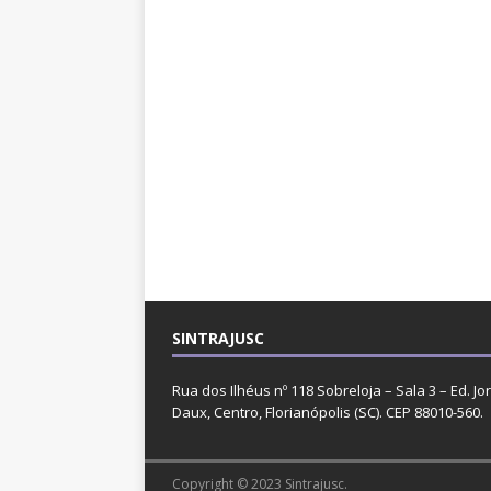
SINTRAJUSC
Rua dos Ilhéus nº 118 Sobreloja – Sala 3 – Ed. Jo
Daux, Centro, Florianópolis (SC). CEP 88010-560.
Copyright © 2023 Sintrajusc.