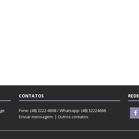
Quin
do 
pag
TRF
CONTATOS
REDE
rge
Fone: (48) 3222-4668 / Whatsapp: (48) 32224668.
Enviar mensagem
. |
Outros contatos
.