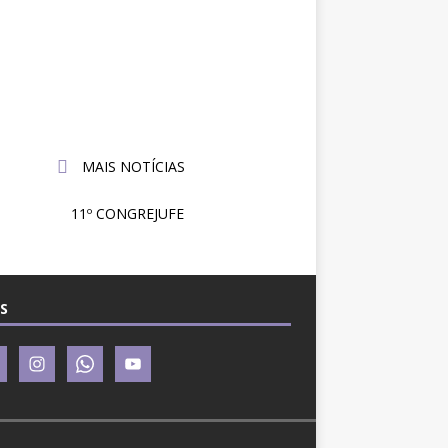
tos na JF: Assessoria Jurídica
6 de
julho
Sintrajusc entrega pedido de
de
amento ao presidente do
2026
4
MAIS NOTÍCIAS
11º CONGREJUFE
S