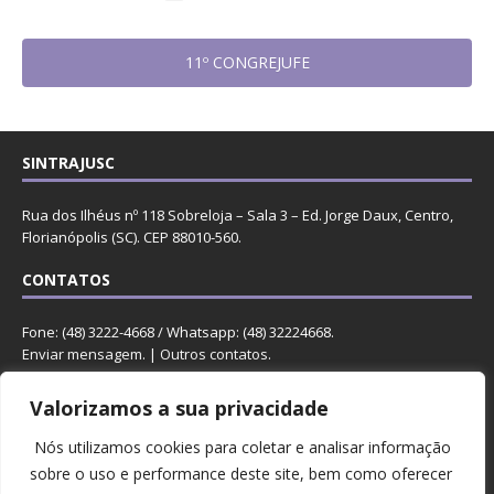
11º CONGREJUFE
SINTRAJUSC
Rua dos Ilhéus nº 118 Sobreloja – Sala 3 – Ed. Jorge Daux, Centro,
Florianópolis (SC). CEP 88010-560.
CONTATOS
Fone: (48) 3222-4668 / Whatsapp: (48) 32224668.
Enviar mensagem
. |
Outros contatos
.
REDES
Valorizamos a sua privacidade
Nós utilizamos cookies para coletar e analisar informação
sobre o uso e performance deste site, bem como oferecer