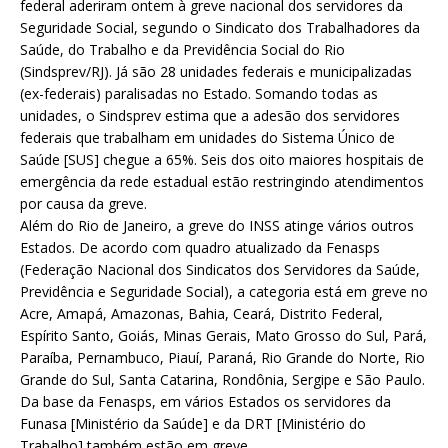
federal aderiram ontem à greve nacional dos servidores da
Seguridade Social, segundo o Sindicato dos Trabalhadores da
Saúde, do Trabalho e da Previdência Social do Rio
(Sindsprev/RJ). Já são 28 unidades federais e municipalizadas
(ex-federais) paralisadas no Estado. Somando todas as
unidades, o Sindsprev estima que a adesão dos servidores
federais que trabalham em unidades do Sistema Único de
Saúde [SUS] chegue a 65%. Seis dos oito maiores hospitais de
emergência da rede estadual estão restringindo atendimentos
por causa da greve.
Além do Rio de Janeiro, a greve do INSS atinge vários outros
Estados. De acordo com quadro atualizado da Fenasps
(Federação Nacional dos Sindicatos dos Servidores da Saúde,
Previdência e Seguridade Social), a categoria está em greve no
Acre, Amapá, Amazonas, Bahia, Ceará, Distrito Federal,
Espírito Santo, Goiás, Minas Gerais, Mato Grosso do Sul, Pará,
Paraíba, Pernambuco, Piauí, Paraná, Rio Grande do Norte, Rio
Grande do Sul, Santa Catarina, Rondônia, Sergipe e São Paulo.
Da base da Fenasps, em vários Estados os servidores da
Funasa [Ministério da Saúde] e da DRT [Ministério do
Trabalho] também estão em greve.