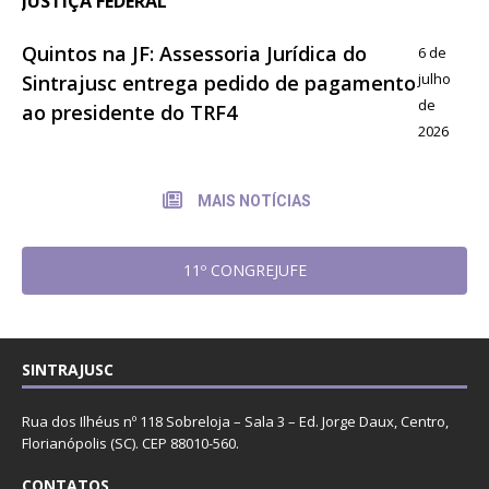
JUSTIÇA FEDERAL
Quintos na JF: Assessoria Jurídica do
6 de
julho
Sintrajusc entrega pedido de pagamento
de
ao presidente do TRF4
2026
MAIS NOTÍCIAS
11º CONGREJUFE
SINTRAJUSC
Rua dos Ilhéus nº 118 Sobreloja – Sala 3 – Ed. Jorge Daux, Centro,
Florianópolis (SC). CEP 88010-560.
CONTATOS