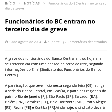
INÍCIO
NOTÍCIAS
Funcionários do BC entram no terceiro
dia de greve
Funcionários do BC entram no
terceiro dia de greve
10 de agosto de 2004
suporte
Comentários desativados
A greve dos funcionários do Banco Central entrou hoje em
seu terceiro dia com uma adesão de cerca de 85%, segundo
informações do Sinal [Sindicato dos Funcionários do Banco
Central].
A paralisação, que teve início nesta segunda-feira [09], atinge
a sede do Banco Central, em Brasília, e parte das regionais do
país no Rio de Janeiro [RJ], São Paulo [SP], Salvador [BA],
Belém [PA], Fortaleza [CE], Belo Horizonte [MG], Porto Alegre
[RS], Recife [PE] e Curitiba [PR].Ainda hoje, o sindicato deverá