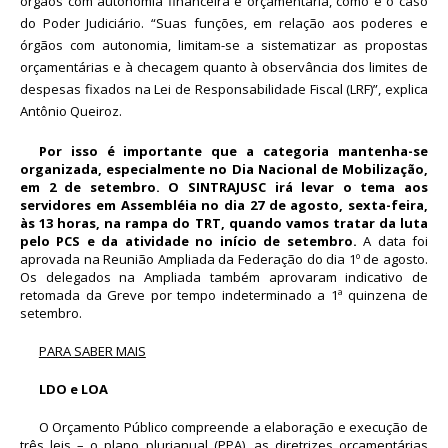
órgãos com autonomia financeira e orçamentária, como é o caso
do Poder Judiciário. “Suas funções, em relação aos poderes e
órgãos com autonomia, limitam-se a sistematizar as propostas
orçamentárias e à checagem quanto à observância dos limites de
despesas fixados na Lei de Responsabilidade Fiscal (LRF)”, explica
Antônio Queiroz.
Por isso é importante que a categoria mantenha-se
organizada, especialmente no Dia Nacional de Mobilização,
em 2 de setembro. O SINTRAJUSC irá levar o tema aos
servidores em Assembléia no dia 27 de agosto, sexta-feira,
às 13 horas, na rampa do TRT, quando vamos tratar da luta
pelo PCS e da atividade no início de setembro.
A data foi
aprovada na Reunião Ampliada da Federação do dia 1º de agosto.
Os delegados na Ampliada também aprovaram indicativo de
retomada da Greve por tempo indeterminado a 1ª quinzena de
setembro.
PARA SABER MAIS
LDO e LOA
O Orçamento Público compreende a elaboração e execução de
três leis – o plano plurianual (PPA), as diretrizes orçamentárias