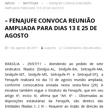
INÍCIO
NOTÍCIAS
– FENAJUFE CONVOCA REUNIÃO
AMPLIADA PARA DIAS 13 E 25 DE AGOSTO
– FENAJUFE CONVOCA REUNIÃO
AMPLIADA PARA DIAS 13 E 25 DE
AGOSTO
1 de agosto de 2011
suporte
Comentários desativados
BRASÍLIA – 29/07/11 – Atendendo ao pedido de sete
sindicatos filiados [Sindjus-AL, Sindjufe-BA, Sintrajufe-MA,
Sindijufe-MT, Sindjufe-MS, Sintrajufe-PI e Sintrajud-SP], a
Fenajufe realizará no dia 13 de agosto reunião ampliada,
conforme convocatória enviada nesta sexta-feira [29]. A
iniciativa também segue o Estatuto da Fenajufe, que em seu
artigo 6º, inciso IV, afirma que “Art. 6º – Observadas as
disposições estatutárias da Fenajufe, são direitos das
Entidades filiadas: […] IV – Requerer ao órgão de direção da