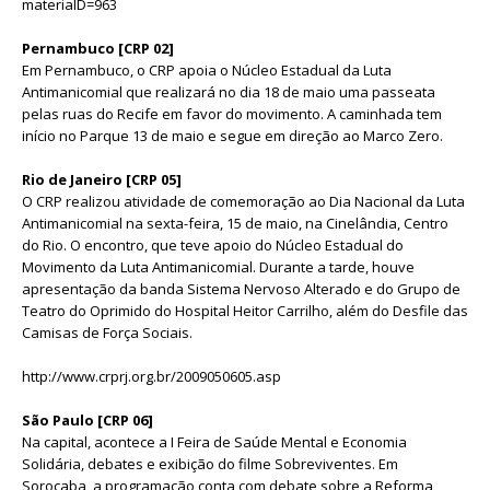
materiaID=963
Pernambuco [CRP 02]
Em Pernambuco, o CRP apoia o Núcleo Estadual da Luta
Antimanicomial que realizará no dia 18 de maio uma passeata
pelas ruas do Recife em favor do movimento. A caminhada tem
início no Parque 13 de maio e segue em direção ao Marco Zero.
Rio de Janeiro [CRP 05]
O CRP realizou atividade de comemoração ao Dia Nacional da Luta
Antimanicomial na sexta-feira, 15 de maio, na Cinelândia, Centro
do Rio. O encontro, que teve apoio do Núcleo Estadual do
Movimento da Luta Antimanicomial. Durante a tarde, houve
apresentação da banda Sistema Nervoso Alterado e do Grupo de
Teatro do Oprimido do Hospital Heitor Carrilho, além do Desfile das
Camisas de Força Sociais.
http://www.crprj.org.br/2009050605.asp
São Paulo [CRP 06]
Na capital, acontece a I Feira de Saúde Mental e Economia
Solidária, debates e exibição do filme Sobreviventes. Em
Sorocaba, a programação conta com debate sobre a Reforma