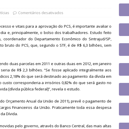
UES
tingue aposentadoria compulsória como punição máxima para
tícias
Comentários desativados
da do cargo
DESTAQUES
cesso e vitais para a aprovação do PCS, é importante avaliar o
 tem paralisação de duas horas. Veja as orientações do Sintrajusc
dia e, principalmente, o bolso dos trabalhadores. Estudo feito
, coordenador do Departamento Econômico do Sintrajud/SP,
sto bruto do PCS, que, segundo o STF, é de R$ 6,3 bilhões, sem
ndo duas parcelas em 2011 e outras duas em 2012, em janeiro
 seria de R$ 2,3 bilhões. “Se fosse aplicado integralmente aos
 módicos 2,18% do que será destinado ao pagamento da dívida em
 custo corresponderia a irrisórios 0,82% do que será gasto no
ida [dívida pública federal]”, revela o estudo.
 do Orçamento Anual da União de 2011), prevê o pagamento de
cargos Financeiros da União. Praticamente toda essa despesa
da Dívida.
movidas pelo governo, através do Banco Central, das mais altas