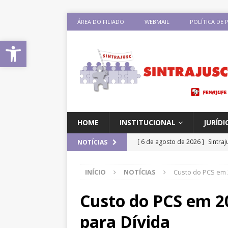
ÁREA DO FILIADO
WEBMAIL
POLÍTICA DE 
Abrir a barra de ferramentas
HOME
INSTITUCIONAL
JURÍDI
[ 6 de agosto de 2026 ]
Sintra
NOTÍCIAS
Pensionistas do Serviço Públic
INÍCIO
NOTÍCIAS
Custo do PCS em 
[ 6 de agosto de 2026 ]
Fenaju
CNJ para tratar da retomada d
Custo do PCS em 20
[ 6 de agosto de 2026 ]
II Enc
para Dívida