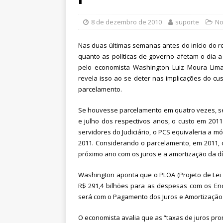
filiado ao Sintrajusc
DESTAQ
[ 5 de agosto de 2026 ]
CNJ ex
8 de dezembro de 2010
suporte
No
magistrados e possibilita per
Nas duas últimas semanas antes do início do re
[ 6 de agosto de 2026 ]
Dia 13
quanto as políticas de governo afetam o dia-a-
pelo economista Washington Luiz Moura Lima
DESTAQUES
revela isso ao se deter nas implicações do cu
parcelamento.
Se houvesse parcelamento em quatro vezes, se
e julho dos respectivos anos, o custo em 2011
servidores do Judiciário, o PCS equivaleria a
2011. Considerando o parcelamento, em 2011, o
próximo ano com os juros e a amortização da dív
Washington aponta que o PLOA (Projeto de Lei
R$ 291,4 bilhões para as despesas com os En
será com o Pagamento dos Juros e Amortização 
O economista avalia que as “taxas de juros pro