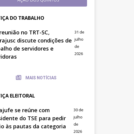
TIÇA DO TRABALHO
reunião no TRT-SC,
31 de
julho
trajusc discute condições de
de
balho de servidores e
2026
vidoras
MAIS NOTÍCIAS
TIÇA ELEITORAL
ajufe se reúne com
30 de
julho
sidente do TSE para pedir
de
io às pautas da categoria
2026