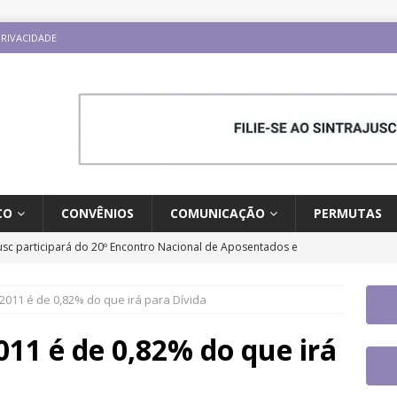
PRIVACIDADE
CO
CONVÊNIOS
COMUNICAÇÃO
PERMUTAS
jusc participará do 20º Encontro Nacional de Aposentados e
o
DESTAQUES
2011 é de 0,82% do que irá para Dívida
fe se reúne com a nova coordenadora do Fórum de Carreira do
os trabalhos
DESTAQUES
11 é de 0,82% do que irá
ontro Direito LGBTQIA+ e Justiça terá participação de servidor