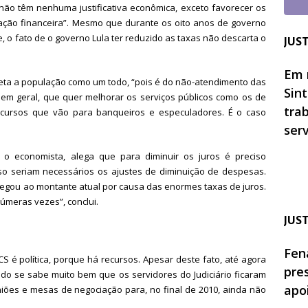
ão têm nenhuma justificativa econômica, exceto favorecer os
lação financeira”. Mesmo que durante os oito anos de governo
e, o fato de o governo Lula ter reduzido as taxas não descarta o
JUS
Em 
eta a população como um todo, “pois é do não-atendimento das
Sin
 em geral, que quer melhorar os serviços públicos como os de
tra
cursos que vão para banqueiros e especuladores. É o caso
ser
o economista, alega que para diminuir os juros é preciso
so seriam necessários os ajustes de diminuição de despesas.
hegou ao montante atual por causa das enormes taxas de juros.
inúmeras vezes”, conclui.
JUS
Fen
S é política, porque há recursos. Apesar deste fato, até agora
pre
ando se sabe muito bem que os servidores do Judiciário ficaram
apo
iões e mesas de negociação para, no final de 2010, ainda não