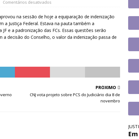
s trabalhos
DESTAQUES
Comentários desativados
em paralisação de duas horas. Veja as orientações do Sintrajusc
 aprovou na sessão de hoje a equiparação de indenização
com a Justiça Federal. Estava na pauta também a
a JF e a padronização das FCs. Essas questões serão
m a decisão do Conselho, o valor da indenização passa de
PRÓXIMO
governo
CNJ vota projeto sobre PCS do Judiciário dia 8 de
novembro
JUST
Em 