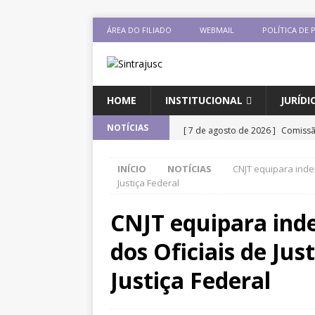
ÁREA DO FILIADO
WEBMAIL
POLÍTICA DE 
HOME
INSTITUCIONAL
JURÍDI
[ 7 de agosto de 2026 ]
Comissã
NOTÍCIAS
sobre negociação coletiva
DES
INÍCIO
NOTÍCIAS
CNJT equipara inden
[ 7 de agosto de 2026 ]
Salário 
Justiça Federal
previsão de reajuste de 8%; Sint
CNJT equipara ind
DESTAQUES
dos Oficiais de Jus
[ 6 de agosto de 2026 ]
Sintraju
Pensionistas do Serviço Público
Justiça Federal
[ 6 de agosto de 2026 ]
Fenajuf