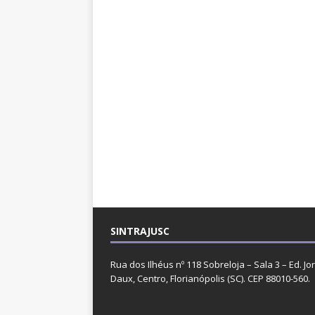
SINTRAJUSC
Rua dos Ilhéus nº 118 Sobreloja – Sala 3 – Ed. Jo
Daux, Centro, Florianópolis (SC). CEP 88010-560.