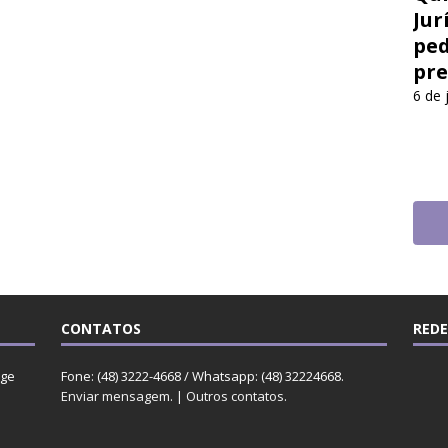
Jur
ped
pre
6 de 
CONTATOS
REDE
rge
Fone: (48) 3222-4668 / Whatsapp: (48) 32224668.
Enviar mensagem
. |
Outros contatos
.