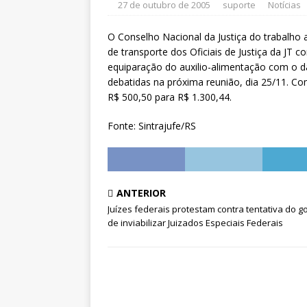
CNJ para tratar da retomada do
27 de outubro de 2005
suporte
Notícias
[ 7 de agosto de 2026 ]
Dia 13 t
O Conselho Nacional da Justiça do trabalho
DESTAQUES
de transporte dos Oficiais de Justiça da JT 
equiparação do auxilio-alimentação com o d
debatidas na próxima reunião, dia 25/11. Co
R$ 500,50 para R$ 1.300,44.
Fonte: Sintrajufe/RS
ANTERIOR
Juízes federais protestam contra tentativa do 
de inviabilizar Juizados Especiais Federais