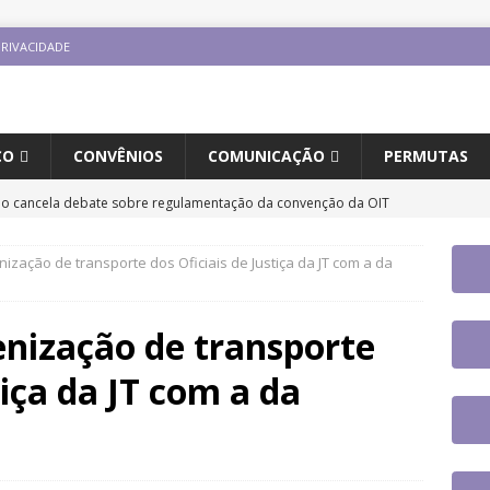
PRIVACIDADE
CO
CONVÊNIOS
COMUNICAÇÃO
PERMUTAS
o cancela debate sobre regulamentação da convenção da OIT
TAQUES
ização de transporte dos Oficiais de Justiça da JT com a da
e carreira: CNJ aprova proposta orçamentária para 2027 com
rajusc faz mobilização dia 13/8 pela derrubada do Veto 45/2025
enização de transporte
tiça da JT com a da
sc participará do 20º Encontro Nacional de Aposentados e
DESTAQUES
e se reúne com a nova coordenadora do Fórum de Carreira do