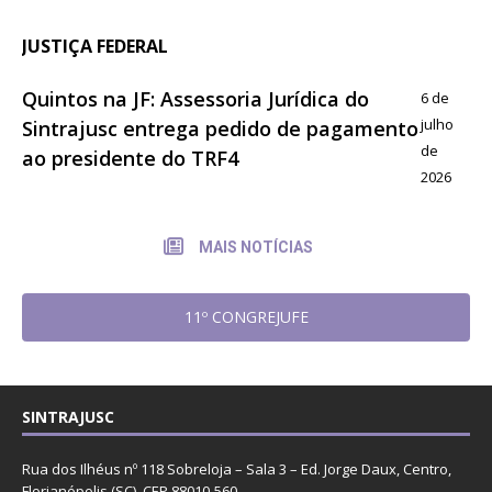
JUSTIÇA FEDERAL
Quintos na JF: Assessoria Jurídica do
6 de
julho
Sintrajusc entrega pedido de pagamento
de
ao presidente do TRF4
2026
MAIS NOTÍCIAS
11º CONGREJUFE
SINTRAJUSC
Rua dos Ilhéus nº 118 Sobreloja – Sala 3 – Ed. Jorge Daux, Centro,
Florianópolis (SC). CEP 88010-560.