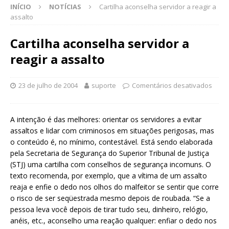
INÍCIO
NOTÍCIAS
Cartilha aconselha servidor a reagir a
assalto
Cartilha aconselha servidor a
reagir a assalto
23 de julho de 2004
suporte
Comentários desativados
A intenção é das melhores: orientar os servidores a evitar
assaltos e lidar com criminosos em situações perigosas, mas
o conteúdo é, no mínimo, contestável. Está sendo elaborada
pela Secretaria de Segurança do Superior Tribunal de Justiça
(STJ) uma cartilha com conselhos de segurança incomuns. O
texto recomenda, por exemplo, que a vítima de um assalto
reaja e enfie o dedo nos olhos do malfeitor se sentir que corre
o risco de ser seqüestrada mesmo depois de roubada. “Se a
pessoa leva você depois de tirar tudo seu, dinheiro, relógio,
anéis, etc., aconselho uma reação qualquer: enfiar o dedo nos