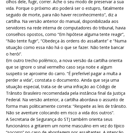
olhos dele, fugir, correr. Ache o seu modo de preservar a sua
vida. Porque o próximo ato poderá ser o estupro, fatalmente
seguido de morte, para não haver reconhecimento”, diz a
cartilha. Na versão anterior do manual, disponibilizada aos
servidores na rede interna de computadores do tribunal, havia
conselhos opostos, como “Em hipótese alguma tente reagir”,
“Não tente fugir”, “Obedeça às ordens do assaltante” e “Numa
situação como essa não há o que se fazer. Não tente bancar
o herói”.
Em outro trecho polêmico, a nova versão da cartilha orienta
que se ignore o sinal vermelho caso seja noite e algum
suspeito se aproxime do carro. “É preferível pagar a multa a
perder a vida”, constata o documento. Ainda que seja uma
situação especial, trata-se de uma infração ao Código de
Trânsito Brasileiro recomendada pela instância final da Justiça
Federal. Na versão anterior, a cartilha abordava o assunto de
forma mais politicamente correta: “Respeite as leis de trânsito.
Não se aventure colocando em risco a vida dos outros”.
A Secretaria de Segurança do STJ também orienta seus
funcionários a gritarem um nome masculino em vez do típico
“socorro” no caso de abordagem por assaltantes. A intenção