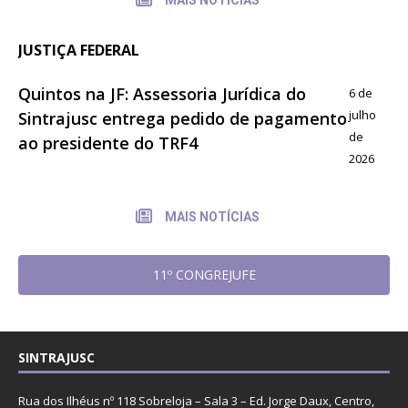
JUSTIÇA FEDERAL
Quintos na JF: Assessoria Jurídica do
6 de
julho
Sintrajusc entrega pedido de pagamento
de
ao presidente do TRF4
2026
MAIS NOTÍCIAS
11º CONGREJUFE
SINTRAJUSC
Rua dos Ilhéus nº 118 Sobreloja – Sala 3 – Ed. Jorge Daux, Centro,