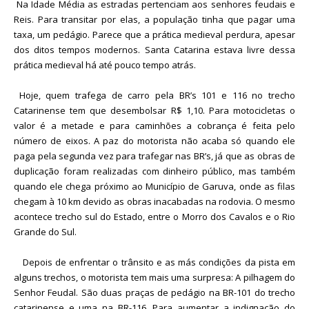
Na Idade Média as estradas pertenciam aos senhores feudais e
Reis. Para transitar por elas, a população tinha que pagar uma
taxa, um pedágio. Parece que a prática medieval perdura, apesar
dos ditos tempos modernos. Santa Catarina estava livre dessa
prática medieval há até pouco tempo atrás.
Hoje, quem trafega de carro pela BR’s 101 e 116 no trecho
Catarinense tem que desembolsar R$ 1,10. Para motocicletas o
valor é a metade e para caminhões a cobrança é feita pelo
número de eixos. A paz do motorista não acaba só quando ele
paga pela segunda vez para trafegar nas BR’s, já que as obras de
duplicação foram realizadas com dinheiro público, mas também
quando ele chega próximo ao Município de Garuva, onde as filas
chegam à 10 km devido as obras inacabadas na rodovia. O mesmo
acontece trecho sul do Estado, entre o Morro dos Cavalos e o Rio
Grande do Sul.
Depois de enfrentar o trânsito e as más condições da pista em
alguns trechos, o motorista tem mais uma surpresa: A pilhagem do
Senhor Feudal. São duas praças de pedágio na BR-101 do trecho
catarinense e uma na BR-116. Para aumentar a indignação do