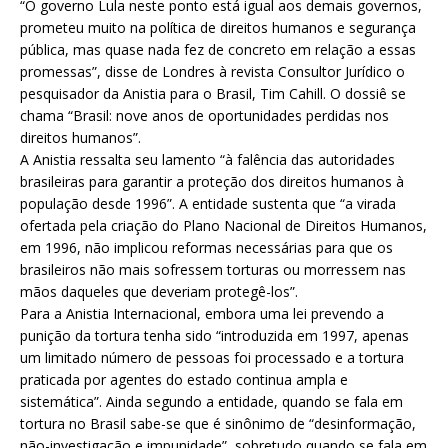
“O governo Lula neste ponto está igual aos demais governos,
prometeu muito na política de direitos humanos e segurança
pública, mas quase nada fez de concreto em relação a essas
promessas”, disse de Londres à revista Consultor Jurídico o
pesquisador da Anistia para o Brasil, Tim Cahill. O dossiê se
chama “Brasil: nove anos de oportunidades perdidas nos
direitos humanos”.
A Anistia ressalta seu lamento “à falência das autoridades
brasileiras para garantir a proteção dos direitos humanos à
população desde 1996”. A entidade sustenta que “a virada
ofertada pela criação do Plano Nacional de Direitos Humanos,
em 1996, não implicou reformas necessárias para que os
brasileiros não mais sofressem torturas ou morressem nas
mãos daqueles que deveriam protegê-los”.
Para a Anistia Internacional, embora uma lei prevendo a
punição da tortura tenha sido “introduzida em 1997, apenas
um limitado número de pessoas foi processado e a tortura
praticada por agentes do estado continua ampla e
sistemática”. Ainda segundo a entidade, quando se fala em
tortura no Brasil sabe-se que é sinônimo de “desinformação,
não-investigação e impunidade”, sobretudo quando se fala em