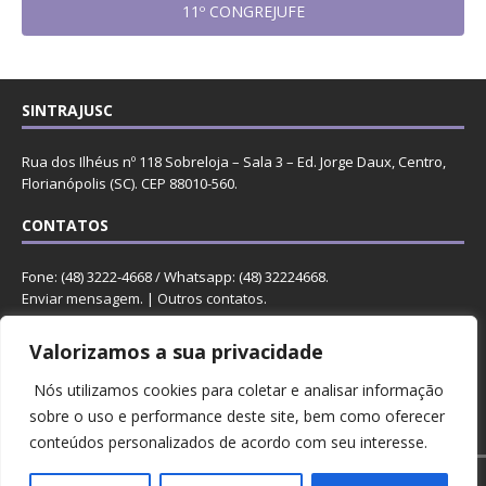
11º CONGREJUFE
SINTRAJUSC
Rua dos Ilhéus nº 118 Sobreloja – Sala 3 – Ed. Jorge Daux, Centro,
Florianópolis (SC). CEP 88010-560.
CONTATOS
Fone: (48) 3222-4668 / Whatsapp: (48) 32224668.
Enviar mensagem
. |
Outros contatos
.
REDES
Valorizamos a sua privacidade
Nós utilizamos cookies para coletar e analisar informação
sobre o uso e performance deste site, bem como oferecer
conteúdos personalizados de acordo com seu interesse.
Copyright © 2023 Sintrajusc.