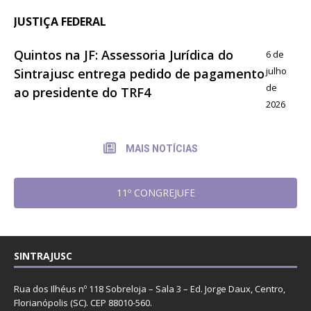
JUSTIÇA FEDERAL
Quintos na JF: Assessoria Jurídica do
6 de
julho
Sintrajusc entrega pedido de pagamento
de
ao presidente do TRF4
2026
MAIS NOTÍCIAS
11º CONGREJUFE
SINTRAJUSC
Rua dos Ilhéus nº 118 Sobreloja – Sala 3 – Ed. Jorge Daux, Centro,
Florianópolis (SC). CEP 88010-560.