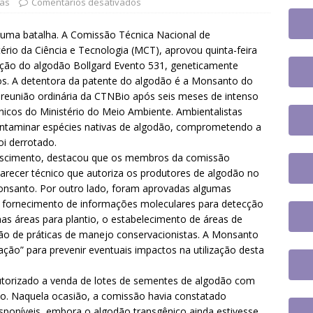
UES
ias
Comentários desativados
tingue aposentadoria compulsória como punição máxima para
 uma batalha. A Comissão Técnica Nacional de
da do cargo
DESTAQUES
ério da Ciência e Tecnologia (MCT), aprovou quinta-feira
ização do algodão Bollgard Evento 531, geneticamente
 tem paralisação de duas horas. Veja as orientações do Sintrajusc
tos. A detentora da patente do algodão é a Monsanto do
a reunião ordinária da CTNBio após seis meses de intenso
nicos do Ministério do Meio Ambiente. Ambientalistas
ontaminar espécies nativas de algodão, comprometendo a
i derrotado.
Nascimento, destacou que os membros da comissão
arecer técnico que autoriza os produtores de algodão no
 Monsanto. Por outro lado, foram aprovadas algumas
 o fornecimento de informações moleculares para detecção
as áreas para plantio, o estabelecimento de áreas de
ção de práticas de manejo conservacionistas. A Monsanto
ão” para prevenir eventuais impactos na utilização desta
torizado a venda de lotes de sementes de algodão com
o. Naquela ocasião, a comissão havia constatado
poníveis, embora o algodão transgênico ainda estivesse