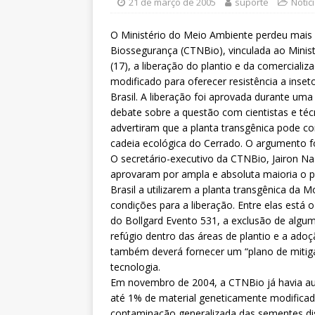
filiado ao Sintrajusc
DESTAQ
21 de março de 2005
suporte
Notíc
[ 5 de agosto de 2026 ]
CNJ ex
O Ministério do Meio Ambiente perdeu mais
magistrados e possibilita per
Biossegurança (CTNBio), vinculada ao Minist
(17), a liberação do plantio e da comercial
[ 6 de agosto de 2026 ]
Dia 13
modificado para oferecer resistência a inse
Brasil. A liberação foi aprovada durante um
DESTAQUES
debate sobre a questão com cientistas e téc
advertiram que a planta transgênica pode c
cadeia ecológica do Cerrado. O argumento fo
O secretário-executivo da CTNBio, Jairon 
aprovaram por ampla e absoluta maioria o p
Brasil a utilizarem a planta transgênica da
condições para a liberação. Entre elas está
do Bollgard Evento 531, a exclusão de algum
refúgio dentro das áreas de plantio e a ado
também deverá fornecer um “plano de mitigaç
tecnologia.
Em novembro de 2004, a CTNBio já havia au
até 1% de material geneticamente modificad
contaminação generalizada das sementes dis