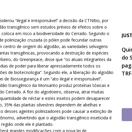
derou “ilegal e irresponsável” a decisão da CTNBio, por
odão transgênico sem estudos prévios de efeitos sobre o
 coloca em risco a biodiversidade do Cerrado. Segundo o
JUS
 polinização cruzada (o pólen pode fecundar outras
um centro de origem do algodão, as variedades selvagens
Quin
ntas transgênicas, provocando a destruição de espécies
do 
eiro, do Greenpeace, disse que “os atuais integrantes da
pag
dias de poder para liberar apressadamente todos os
es de biotecnologia”. Segundo ele, a liberação do algodão
TRF
ei de Biossegurança é um “ato ilegal e irresponsável”.
odão transgênico da Monsanto produz proteínas tóxicas e
 Cerrado. A flor do algodoeiro, observa, atrai muitas
 quantidade de néctar e estes insetos podem desaparecer
do, 35% das plantas silvestres dependem de abelhas e
to desses agentes polinizadores pode causar a extinção de
rônomo, advertindo que o algodão transgênico inseticida é
região onde ele é plantado.
frerá grandes modificações com a nova lei de