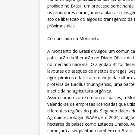
proibido no Brasil, um processo semelhante
os produtores começaram a plantar transgên
ato de liberação do algodão transgênico da 
próximos dias.
Comunicado da Monsanto
A Monsanto do Brasil divulgou um comunicad
publicação da liberação no Diário Oficial da
no mercado nacional. O algodão Bt foi dese
lavouras do ataques de insetos e pragas. S
agroquímicos e facilita o manejo da cultura.
proteína de Bacillus thuringiensis, uma bact
inseticida na agricultura orgânica.
Assim como ocorre em outros países, a Mon
valendo-se de empresas licenciadas que uti
diferentes regiões do país. Segundo dados d
Agrobiotecnologia (ISAAA), em 2004, o algod
hectares de países como Estados Unidos, Austr
começará a ser plantado também no Brasil.