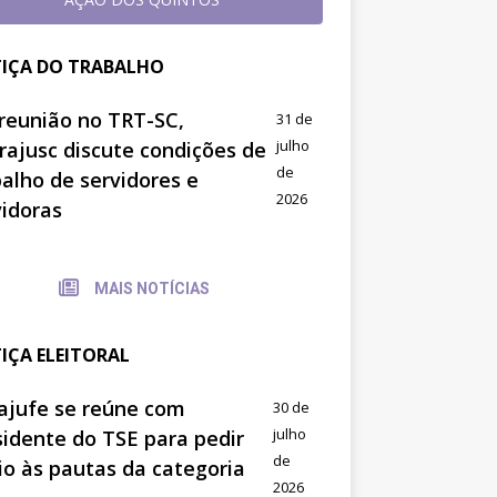
TIÇA DO TRABALHO
reunião no TRT-SC,
31 de
julho
trajusc discute condições de
de
balho de servidores e
2026
vidoras
MAIS NOTÍCIAS
TIÇA ELEITORAL
ajufe se reúne com
30 de
julho
sidente do TSE para pedir
de
io às pautas da categoria
2026