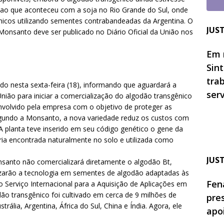
 ao que aconteceu com a soja no Rio Grande do Sul, onde
icos utilizando sementes contrabandeadas da Argentina. O
JUS
Monsanto deve ser publicado no Diário Oficial da União nos
Em 
Sin
tra
o nesta sexta-feira (18), informando que aguardará a
ser
 União para iniciar a comercialização do algodão transgênico
nvolvido pela empresa com o objetivo de proteger as
egundo a Monsanto, a nova variedade reduz os custos com
 A planta teve inserido em seu código genético o gene da
éria encontrada naturalmente no solo e utilizada como
JUS
santo não comercializará diretamente o algodão Bt,
lizarão a tecnologia em sementes de algodão adaptadas às
Fen
o Serviço Internacional para a Aquisição de Aplicações em
ão transgênico foi cultivado em cerca de 9 milhões de
pre
ália, Argentina, África do Sul, China e Índia. Agora, ele
apo