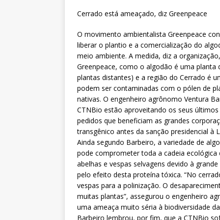
Cerrado está ameaçado, diz Greenpeace
O movimento ambientalista Greenpeace consi
liberar o plantio e a comercialização do alg
meio ambiente. A medida, diz a organização,
Greenpeace, como o algodão é uma planta de
plantas distantes) e a região do Cerrado é 
podem ser contaminadas com o pólen de pla
nativas. O engenheiro agrônomo Ventura Barb
CTNBio estão aproveitando os seus últimos 
pedidos que beneficiam as grandes corporaçõ
transgênico antes da sanção presidencial à L
Ainda segundo Barbeiro, a variedade de alg
pode comprometer toda a cadeia ecológica do
abelhas e vespas selvagens devido à grande
pelo efeito desta proteína tóxica. “No cerra
vespas para a polinização. O desaparecimen
muitas plantas”, assegurou o engenheiro ag
uma ameaça muito séria à biodiversidade da 
Barbeiro lembrou, por fim, que a CTNBio so