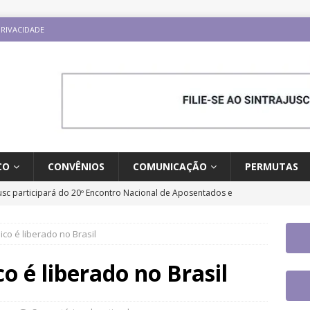
PRIVACIDADE
CO
CONVÊNIOS
COMUNICAÇÃO
PERMUTAS
jusc participará do 20º Encontro Nacional de Aposentados e
o
DESTAQUES
co é liberado no Brasil
fe se reúne com a nova coordenadora do Fórum de Carreira do
os trabalhos
DESTAQUES
o é liberado no Brasil
ontro Direito LGBTQIA+ e Justiça terá participação de servidor