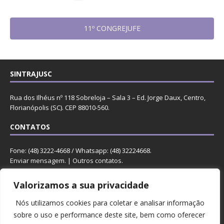
11º CONGREJUFE
SINTRAJUSC
Rua dos Ilhéus nº 118 Sobreloja – Sala 3 – Ed. Jorge Daux, Centro,
Florianópolis (SC). CEP 88010-560.
CONTATOS
Fone: (48) 3222-4668 / Whatsapp: (48) 32224668.
Enviar mensagem
. |
Outros contatos
.
REDES
Valorizamos a sua privacidade
Nós utilizamos cookies para coletar e analisar informação
sobre o uso e performance deste site, bem como oferecer