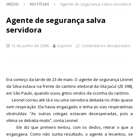
INÍCIO
NOTÍCIAS
Agente de segurança salva servidora
Agente de segurança salva
servidora
12 de junho de 2008
suporte
Comentários desativados
Era começo da tarde de 23 de maio. O agente de segurança Leonel
da Silva estava na frente do cartório eleitoral da Vila Jacuí (ZE 398),
em São Paulo, quando ouviu gritos vindos da cozinha do cartório.
Leonel correu até lá e viu uma servidora deitada no chão quase
sem respiração. Ela havia engasgado e tinha as vias respiratórias
obstruídas. “As outras colegas estavam desesperadas, pois a
vítima se debatia muito”, conta Leonel.
Ele diz que primeiro tentou, com os dedos, retirar o que a
engasgava. Como não surtia resultado, o agente a levantou, se