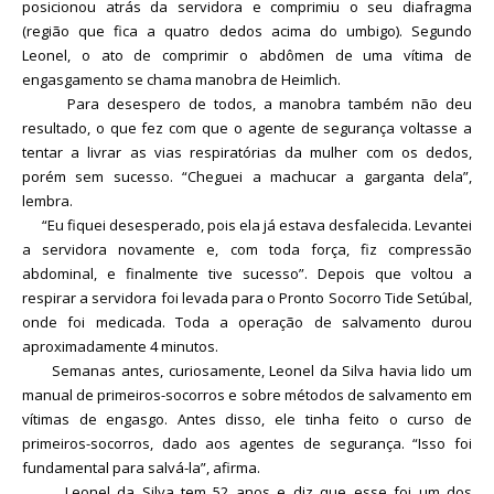
posicionou atrás da servidora e comprimiu o seu diafragma
(região que fica a quatro dedos acima do umbigo). Segundo
Leonel, o ato de comprimir o abdômen de uma vítima de
engasgamento se chama manobra de Heimlich.
Para desespero de todos, a manobra também não deu
resultado, o que fez com que o agente de segurança voltasse a
tentar a livrar as vias respiratórias da mulher com os dedos,
porém sem sucesso. “Cheguei a machucar a garganta dela”,
lembra.
“Eu fiquei desesperado, pois ela já estava desfalecida. Levantei
a servidora novamente e, com toda força, fiz compressão
abdominal, e finalmente tive sucesso”. Depois que voltou a
respirar a servidora foi levada para o Pronto Socorro Tide Setúbal,
onde foi medicada. Toda a operação de salvamento durou
aproximadamente 4 minutos.
Semanas antes, curiosamente, Leonel da Silva havia lido um
manual de primeiros-socorros e sobre métodos de salvamento em
vítimas de engasgo. Antes disso, ele tinha feito o curso de
primeiros-socorros, dado aos agentes de segurança. “Isso foi
fundamental para salvá-la”, afirma.
Leonel da Silva tem 52 anos e diz que esse foi um dos