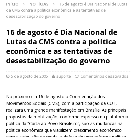
INÍCIO
NOTÍCIAS
16 de agosto é Dia Nacional de Lutas
da CMS contra a política econômica e as tentativas de
desestabilização do governo
16 de agosto é Dia Nacional de
Lutas da CMS contra a política
econômica e as tentativas de
desestabilização do governo
5 de agosto de 2005
suporte
Comentários desativados
No próximo dia 16 de agosto a Coordenação dos
Movimentos Sociais (CMS), com a participação da CUT,
realizará uma grande manifestação em Brasília. As principais
propostas da mobilização, conforme expresso na plataforma
política da “Carta ao Povo Brasileiro”, são as mudanças na
política econômica que viabilizem crescimento econômico
com distribuição de renda, a defesa de uma reforma política