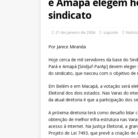
e Amapá elegem ho
Xenofobia”será dia 13 de agos
[ 3 de agosto de 2026 ]
Fenajuf
sindicato
debate sobre os impactos das 
[ 5 de agosto de 2026 ]
Dia 13 
21 de janeiro de 2004
suporte
Notíci
DESTAQUES
Por Janice Miranda
Hoje cerca de mil servidores da base do Sind
Pará e Amapá [Sindjuf-Pa/Ap] devem eleger o
do sindicato, que nasceu com o objetivo de re
Em Belém e em Macapá, a votação será elet
Eleitoral dos dois estados. Nas Varas do inte
da atual diretoria é que a participação dos s
A próxima diretoria terá como desafio lidar c
obtenção de melhor infra-estrutura nas Vara
acesso à Internet. Na Justiça Eleitoral, a g
Projeto de Lei 7493, que prevê a criação de 