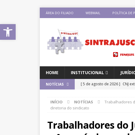
ÁREA DO FILIADO
WEBMAIL
POLÍTICA DE 
Abrir a barra de ferramentas
HOME
INSTITUCIONAL
JURÍDI
[ 5 de agosto de 2026 ]
CNJ ex
NOTÍCIAS
magistrados e possibilita perd
INÍCIO
NOTÍCIAS
Trabalhadores d
[ 3 de agosto de 2026 ]
Baixe o
diretoria do sindicato
DESTAQUES
Trabalhadores do J
[ 3 de agosto de 2026 ]
Seminár