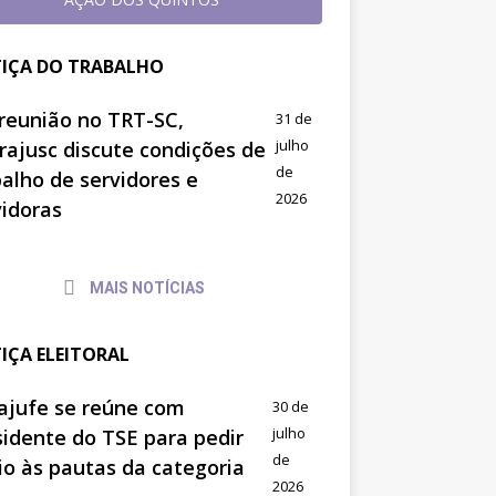
TIÇA DO TRABALHO
reunião no TRT-SC,
31 de
julho
trajusc discute condições de
de
balho de servidores e
2026
vidoras
MAIS NOTÍCIAS
TIÇA ELEITORAL
ajufe se reúne com
30 de
julho
sidente do TSE para pedir
de
io às pautas da categoria
2026