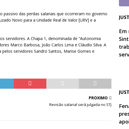
o passivo das perdas salariais que ocorreram no governo
JUS
uzado Novo para a Unidade Real de Valor [URV] e a
Em 
Sin
dos servidores. A Chapa 1, denominada de “Autonomia
ores Marco Barbosa, João Carlos Lima e Cláudio Silva. A
tra
 pelos servidores Sandro Santos, Marise Gomes e
ser
JUS
PRÓXIMO
Revisão salarial será julgada no STJ
Fen
pre
apo