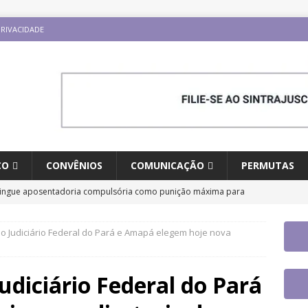
PRIVACIDADE
CO
CONVÊNIOS
COMUNICAÇÃO
PERMUTAS
tingue aposentadoria compulsória como punição máxima para
a do cargo
DESTAQUES
o Judiciário Federal do Pará e Amapá elegem hoje nova
 aplicativo do Sintrajusc e conheça as funcionalidades disponíveis
udiciário Federal do Pará
io Internacional “Ninguém é Ilegal – Migração, Racismo e