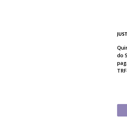
JUS
Quin
do 
pag
TRF