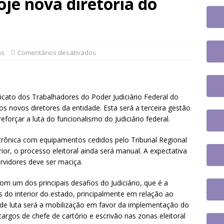
je nova diretoria do
to na UFSC
DESTAQUES
e participa de plenária sobre inteligência artificial e reforça
novas tecnologias no serviço público
DESTAQUES
tem paralisação de duas horas. Veja as orientações do Sintrajusc
as
Comentários desativados
icato dos Trabalhadores do Poder Judiciário Federal do
s novos diretores da entidade. Esta será a terceira gestão
forçar a luta do funcionalismo do Judiciário federal.
rônica com equipamentos cedidos pelo Tribunal Regional
rior, o processo eleitoral ainda será manual. A expectativa
ervidores deve ser maciça.
om um dos principais desafios do Judiciário, que é a
s do interior do estado, principalmente em relação ao
rande luta será a mobilização em favor da implementação do
cargos de chefe de cartório e escrivão nas zonas eleitoral