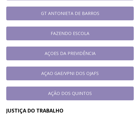
GT ANTONIETA DE BARROS
FAZENDO ESCOLA
AÇOES DA PREVIDÊNCIA
AÇAO GAE/VPNI DOS OJAFS
AÇÃO DOS QUINTOS
JUSTIÇA DO TRABALHO
Em reunião no TRT-SC, Sintrajusc
31 de
julho de
discute condições de trabalho de