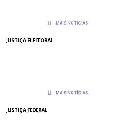
2026
servidores e servidoras
MAIS NOTÍCIAS
JUSTIÇA ELEITORAL
Fenajufe se reúne com presidente do
30 de
julho de
TSE para pedir apoio às pautas da
2026
categoria
MAIS NOTÍCIAS
JUSTIÇA FEDERAL
Quintos na JF: Assessoria Jurídica do
6 de
julho
Sintrajusc entrega pedido de pagamento
de