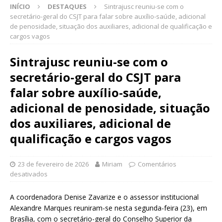
INÍCIO
DESTAQUES
Sintrajusc reuniu-se com o
secretário-geral do CSJT para falar sobre auxílio-saúde, adicional
de penosidade, situação dos auxiliares, adicional de qualificação e
cargos vagos
Sintrajusc reuniu-se com o
secretário-geral do CSJT para
falar sobre auxílio-saúde,
adicional de penosidade, situação
dos auxiliares, adicional de
qualificação e cargos vagos
23 de fevereiro de 2026
Miriam
Comentários
desativados
A coordenadora Denise Zavarize e o assessor institucional
Alexandre Marques reuniram-se nesta segunda-feira (23), em
Brasília, com o secretário-geral do Conselho Superior da