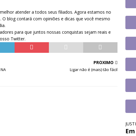
o
DESTAQUES
 melhor atender a todos seus filiados. Agora estamos no
fe se reúne com a nova coordenadora do Fórum de Carreira do
s. O blog contará com opiniões e dicas que você mesmo
os trabalhos
DESTAQUES
ia.
lhadores para que juntos nossas conquistas sejam reais e
osso Twitter.
PRÓXIMO
 NA
Ligar não é (mais) tão fácil
JUST
Em 