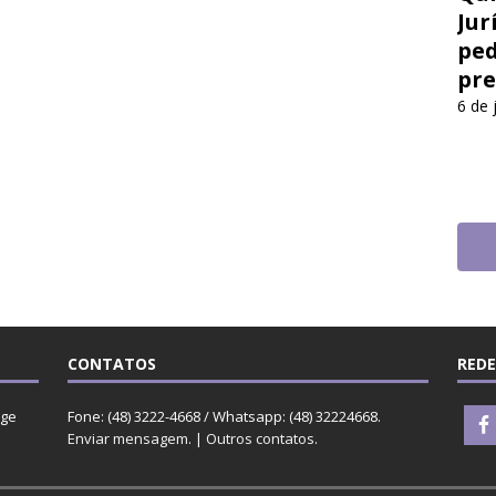
Jur
ped
pre
6 de 
CONTATOS
REDE
rge
Fone: (48) 3222-4668 / Whatsapp: (48) 32224668.
Enviar mensagem
. |
Outros contatos
.