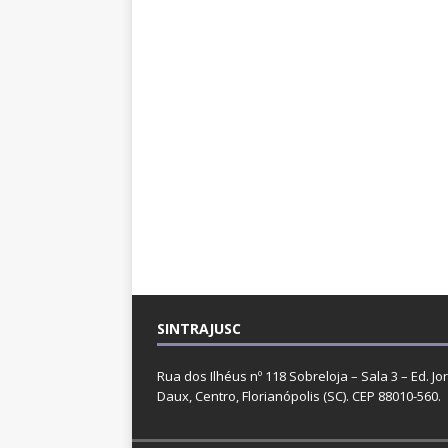
SINTRAJUSC
Rua dos Ilhéus nº 118 Sobreloja – Sala 3 – Ed. Jo
Daux, Centro, Florianópolis (SC). CEP 88010-560.