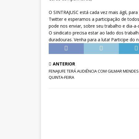
Pensionistas do Serviço Públic
O SINTRAJUSC está cada vez mais ágil, para
[ 6 de agosto de 2026 ]
Fenaju
Twitter e esperamos a participação de todo
CNJ para tratar da retomada d
pode nos enviar, sobre seu trabalho e dia-a-d
O sindicato precisa estar ao lado dos traba
duradouras. Venha para a luta! Participe do n
ANTERIOR
FENAJUFE TERÁ AUDIÊNCIA COM GILMAR MENDES
QUINTA-FEIRA