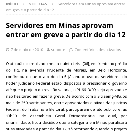
INÍCIO
NOTÍCIAS
Servidores em Minas aprovam entrar
em greve a partir do dia 12
Servidores em Minas aprovam
entrar em greve a partir do dia 12
7 de maio de 2010
suporte
Comentários desativados
O ato público realizado nesta quinta-feira [06], em frente ao prédio
do TRE na avenida Prudente de Morais, em Belo Horizonte,
confirmou o que o ato do dia 5 já anunciava: os servidores do
Poder Judiciário Federal estão dispostos a pressionar o governo
até que o projeto da revisão salarial, o PL 6613/09, seja aprovado e
não hesitarão em fazer a greve. De acordo com o Sitraemg-MG, os
mais de 350 participantes, entre aposentados e ativos das justiças
Federal, do Trabalho e Eleitoral, participaram de ato público e, às
13h30, de Assembleia Geral Extraordinária, na qual, por
unanimidade, ficou decidido que a categoria em Minas paralisará
suas atividades a partir do dia 12, só retornando quando o projeto