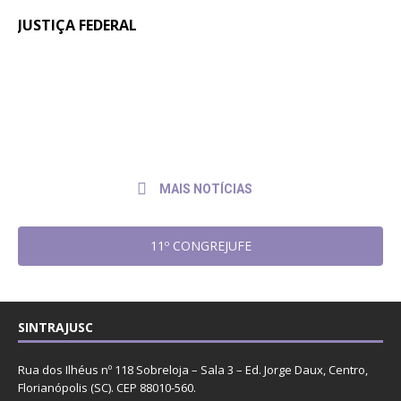
JUSTIÇA FEDERAL
Quintos na JF: Assessoria Jurídica do
6 de
julho
Sintrajusc entrega pedido de pagamento
de
ao presidente do TRF4
2026
MAIS NOTÍCIAS
11º CONGREJUFE
SINTRAJUSC
Rua dos Ilhéus nº 118 Sobreloja – Sala 3 – Ed. Jorge Daux, Centro,
Florianópolis (SC). CEP 88010-560.