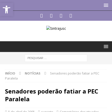
Abrir a barra de ferramentas
INÍCIO
NOTÍCIAS
Senadores poderão fatiar a PEC
Paralela
Senadores poderão fatiar a PEC
Paralela
5 de abril de 2005
suporte
Comentários desativados