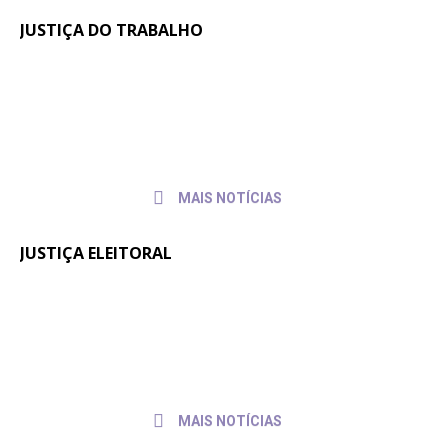
JUSTIÇA DO TRABALHO
Em reunião no TRT-SC, Sintrajusc
31 de
julho de
discute condições de trabalho de
2026
servidores e servidoras
MAIS NOTÍCIAS
JUSTIÇA ELEITORAL
Fenajufe se reúne com presidente do
30 de
julho de
TSE para pedir apoio às pautas da
2026
categoria
MAIS NOTÍCIAS