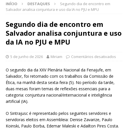
INÍCIO
DESTAQUES
Segundo dia de encontro em
Salvador analisa conjuntura e uso da IA no PJU e MPU
Segundo dia de encontro em
Salvador analisa conjuntura e uso
da IA no PJU e MPU
5 de junho de 2026
Miriam
Comentários desativados
O segundo dia da XXV Plenária Nacional da Fenajufe, em
Salvador, foi retomado com os trabalhos da Comissão de
Ética, na manhã desta sexta-feira (5). No período da tarde,
duas mesas foram temas de reflexões essenciais para a
categoria: conjuntura nacional/internacional e inteligência
artificial (IA).
O Sintrajusc é representado pelos seguintes servidores e
servidoras eleitos em Assembleia: Denise Zavarize, Paulo
Koinski, Paulo Borba, Edemar Maleski e Adailton Pires Costa.