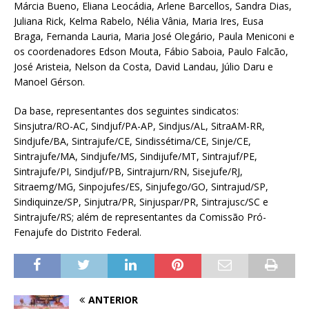
Márcia Bueno, Eliana Leocádia, Arlene Barcellos, Sandra Dias,
Juliana Rick, Kelma Rabelo, Nélia Vânia, Maria Ires, Eusa
Braga, Fernanda Lauria, Maria José Olegário, Paula Meniconi e
os coordenadores Edson Mouta, Fábio Saboia, Paulo Falcão,
José Aristeia, Nelson da Costa, David Landau, Júlio Daru e
Manoel Gérson.
Da base, representantes dos seguintes sindicatos:
Sinsjutra/RO-AC, Sindjuf/PA-AP, Sindjus/AL, SitraAM-RR,
Sindjufe/BA, Sintrajufe/CE, Sindissétima/CE, Sinje/CE,
Sintrajufe/MA, Sindjufe/MS, Sindijufe/MT, Sintrajuf/PE,
Sintrajufe/PI, Sindjuf/PB, Sintrajurn/RN, Sisejufe/RJ,
Sitraemg/MG, Sinpojufes/ES, Sinjufego/GO, Sintrajud/SP,
Sindiquinze/SP, Sinjutra/PR, Sinjuspar/PR, Sintrajusc/SC e
Sintrajufe/RS; além de representantes da Comissão Pró-
Fenajufe do Distrito Federal.
ANTERIOR