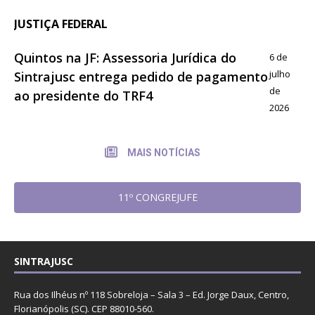
JUSTIÇA FEDERAL
Quintos na JF: Assessoria Jurídica do
6 de
julho
Sintrajusc entrega pedido de pagamento
de
ao presidente do TRF4
2026
MAIS NOTÍCIAS
11º CONGREJUFE
SINTRAJUSC
Rua dos Ilhéus nº 118 Sobreloja – Sala 3 – Ed. Jorge Daux, Centro,
Florianópolis (SC). CEP 88010-560.