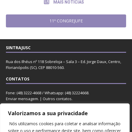
MAIS NOTÍCIAS
11º CONGREJUFE
SINTRAJUSC
Rua dos Ilhéus nº 118 Sobreloja – Sala 3 – Ed. Jorge Daux, Centro,
Florianópolis (SC). CEP 88010-560.
CONTATOS
Fone: (48) 3222-4668 / Whatsapp: (48) 32224668.
Enviar mensagem
. |
Outros contatos
.
REDES
Valorizamos a sua privacidade
Nós utilizamos cookies para coletar e analisar informação
sobre o uso e performance deste site, bem como oferecer