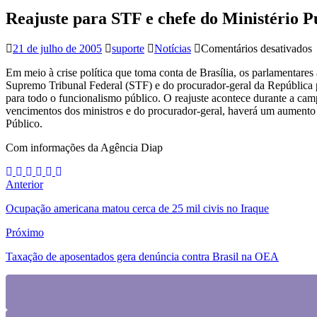
Reajuste para STF e chefe do Ministério P
21 de julho de 2005
suporte
Notícias
Comentários desativados
R
Em meio à crise política que toma conta de Brasília, os parlamentares 
p
Supremo Tribunal Federal (STF) e do procurador-geral da República pa
para todo o funcionalismo público. O reajuste acontece durante a cam
e
vencimentos dos ministros e do procurador-geral, haverá um aumento 
c
Público.
d
M
Com informações da Agência Diap
P
é
a
Anterior
p
C
Ocupação americana matou cerca de 25 mil civis no Iraque
Próximo
Taxação de aposentados gera denúncia contra Brasil na OEA