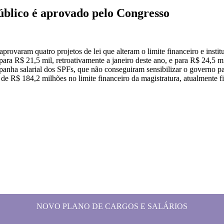
úblico é aprovado pelo Congresso
em
eajuste
aprovaram quatro projetos de lei que alteram o limite financeiro e instit
ara
ra R$ 21,5 mil, retroativamente a janeiro deste ano, e para R$ 24,5 mil
STF
panha salarial dos SPFs, que não conseguiram sensibilizar o governo pa
de R$ 184,2 milhões no limite financeiro da magistratura, atualmente 
hefe
o
inistério
úblico
provado
elo
ongresso
NOVO PLANO DE CARGOS E SALÁRIOS