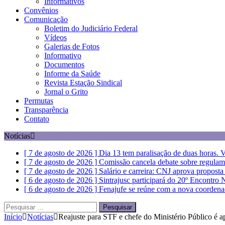
Informativos
Convênios
Comunicação
Boletim do Judiciário Federal
Vídeos
Galerias de Fotos
Informativo
Documentos
Informe da Saúde
Revista Estação Sindical
Jornal o Grito
Permutas
Transparência
Contato
Notícias
[ 7 de agosto de 2026 ]
Dia 13 tem paralisação de duas horas. V
[ 7 de agosto de 2026 ]
Comissão cancela debate sobre regulam
[ 7 de agosto de 2026 ]
Salário e carreira: CNJ aprova propost
[ 6 de agosto de 2026 ]
Sintrajusc participará do 20º Encontro
[ 6 de agosto de 2026 ]
Fenajufe se reúne com a nova coordena
Pesquisar
por:
Início
Notícias
Reajuste para STF e chefe do Ministério Público é 