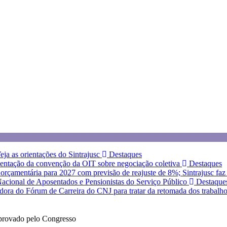
eja as orientações do Sintrajusc
Destaques
entação da convenção da OIT sobre negociação coletiva
Destaques
a orçamentária para 2027 com previsão de reajuste de 8%; Sintrajusc fa
 Nacional de Aposentados e Pensionistas do Serviço Público
Destaque
dora do Fórum de Carreira do CNJ para tratar da retomada dos trabalh
aprovado pelo Congresso