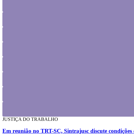
JUSTIÇA DO TRABALHO
Em reunião no TRT-SC, Sintrajusc discute condições d