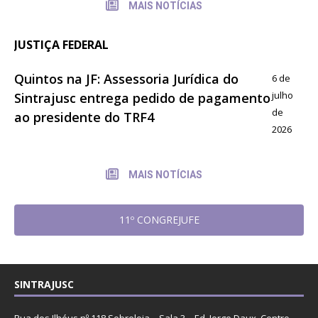
MAIS NOTÍCIAS
JUSTIÇA FEDERAL
Quintos na JF: Assessoria Jurídica do
6 de
julho
Sintrajusc entrega pedido de pagamento
de
ao presidente do TRF4
2026
MAIS NOTÍCIAS
11º CONGREJUFE
SINTRAJUSC
Rua dos Ilhéus nº 118 Sobreloja – Sala 3 – Ed. Jorge Daux, Centro,