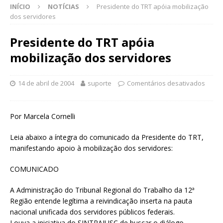
INÍCIO
NOTÍCIAS
Presidente do TRT apóia mobilização
dos servidores
Presidente do TRT apóia
mobilização dos servidores
14 de abril de 2004
suporte
Comentários desativados
Por Marcela Cornelli
Leia abaixo a íntegra do comunicado da Presidente do TRT,
manifestando apoio à mobilização dos servidores:
COMUNICADO
A Administração do Tribunal Regional do Trabalho da 12ª
Região entende legítima a reivindicação inserta na pauta
nacional unificada dos servidores públicos federais.
Louva a iniciativa do SINTRAJUSC de buscar o diálogo