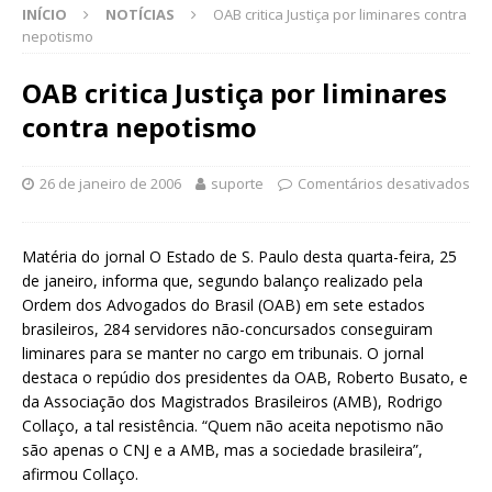
INÍCIO
NOTÍCIAS
OAB critica Justiça por liminares contra
nepotismo
OAB critica Justiça por liminares
contra nepotismo
26 de janeiro de 2006
suporte
Comentários desativados
Matéria do jornal O Estado de S. Paulo desta quarta-feira, 25
de janeiro, informa que, segundo balanço realizado pela
Ordem dos Advogados do Brasil (OAB) em sete estados
brasileiros, 284 servidores não-concursados conseguiram
liminares para se manter no cargo em tribunais. O jornal
destaca o repúdio dos presidentes da OAB, Roberto Busato, e
da Associação dos Magistrados Brasileiros (AMB), Rodrigo
Collaço, a tal resistência. “Quem não aceita nepotismo não
são apenas o CNJ e a AMB, mas a sociedade brasileira”,
afirmou Collaço.