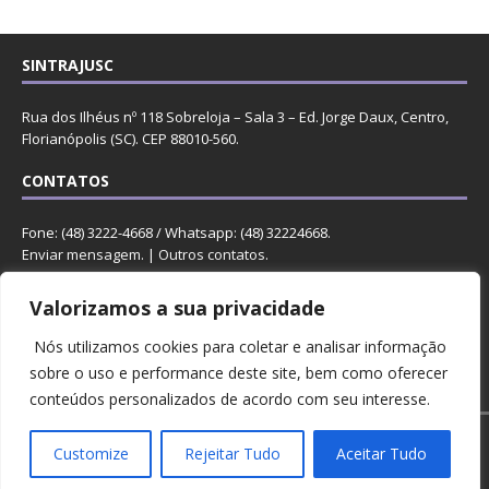
SINTRAJUSC
Rua dos Ilhéus nº 118 Sobreloja – Sala 3 – Ed. Jorge Daux, Centro,
Florianópolis (SC). CEP 88010-560.
CONTATOS
Fone: (48) 3222-4668 / Whatsapp: (48) 32224668.
Enviar mensagem
. |
Outros contatos
.
REDES
Valorizamos a sua privacidade
Nós utilizamos cookies para coletar e analisar informação
sobre o uso e performance deste site, bem como oferecer
conteúdos personalizados de acordo com seu interesse.
Copyright © 2023 Sintrajusc.
Customize
Rejeitar Tudo
Aceitar Tudo