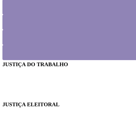
JUSTIÇA DO TRABALHO
Em reunião no TRT-SC, Sintrajusc discute condições de t
JUSTIÇA ELEITORAL
Fenajufe se reúne com presidente do TSE para pedir apo