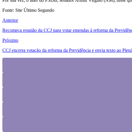
Por sua vez, o líder do PSDB, senador Arthur Virgílio (AM), disse q
Fonte: Site Último Segundo
Anterior
Recomeça reunião da CCJ para votar emendas à reforma da Previdên
Próximo
CCJ encerra votação da reforma da Previdência e envia texto ao Plená