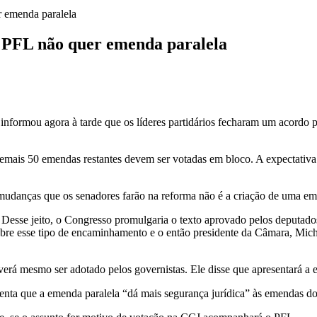
r emenda paralela
e PFL não quer emenda paralela
es
m
o
informou agora à tarde que os líderes partidários fecharam um acordo p
dência
is 50 emendas restantes devem ser votadas em bloco. A expectativa do
mudanças que os senadores farão na reforma não é a criação de uma eme
da
la
s. Desse jeito, o Congresso promulgaria o texto aprovado pelos deputad
bre esse tipo de encaminhamento e o então presidente da Câmara, Mich
á mesmo ser adotado pelos governistas. Ele disse que apresentará a em
ta que a emenda paralela “dá mais segurança jurídica” às emendas dos 