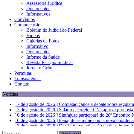
Assessoria Jurídica
Documentos
Informativos
Convênios
Comunicação
Boletim do Judiciário Federal
Vídeos
Galerias de Fotos
Informativo
Documentos
Informe da Saúde
Revista Estação Sindical
Jornal o Grito
Permutas
Transparência
Contato
Notícias
[ 7 de agosto de 2026 ]
Comissão cancela debate sobre regulam
[ 7 de agosto de 2026 ]
Salário e carreira: CNJ aprova propost
[ 6 de agosto de 2026 ]
Sintrajusc participará do 20º Encontro
[ 6 de agosto de 2026 ]
Fenajufe se reúne com a nova coordena
[ 7 de agosto de 2026 ]
Dia 13 tem paralisação de duas horas. V