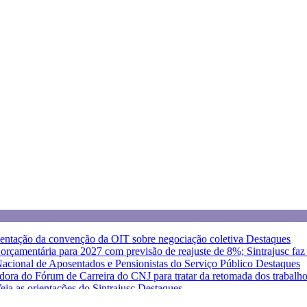
entação da convenção da OIT sobre negociação coletiva
Destaques
a orçamentária para 2027 com previsão de reajuste de 8%; Sintrajusc fa
 Nacional de Aposentados e Pensionistas do Serviço Público
Destaques
dora do Fórum de Carreira do CNJ para tratar da retomada dos trabalh
eja as orientações do Sintrajusc
Destaques