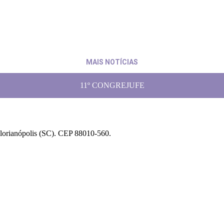
ga pedido de pagamento ao presidente do TRF4
6 de julho de 20
MAIS NOTÍCIAS
11º CONGREJUFE
Florianópolis (SC). CEP 88010-560.