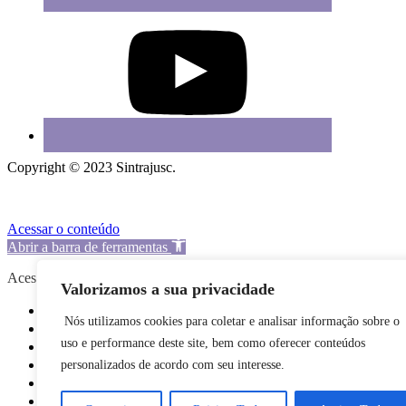
Copyright © 2023 Sintrajusc.
Acessar o conteúdo
Abrir a barra de ferramentas
Acessibilidade
Valorizamos a sua privacidade
Aumentar texto
Nós utilizamos cookies para coletar e analisar informação sobre o
Diminuir texto
uso e performance deste site, bem como oferecer conteúdos
Escala de cinza
personalizados de acordo com seu interesse.
Alto contraste
Contraste negativo