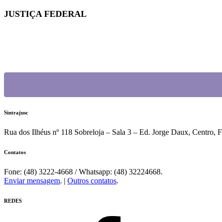
JUSTIÇA FEDERAL
Quintos na JF: Assessoria Jurídica do Sintrajusc entre
Sintrajusc
Rua dos Ilhéus nº 118 Sobreloja – Sala 3 – Ed. Jorge Daux, Centro, 
Contatos
Fone: (48) 3222-4668 / Whatsapp: (48) 32224668.
Enviar mensagem
. |
Outros contatos
.
REDES