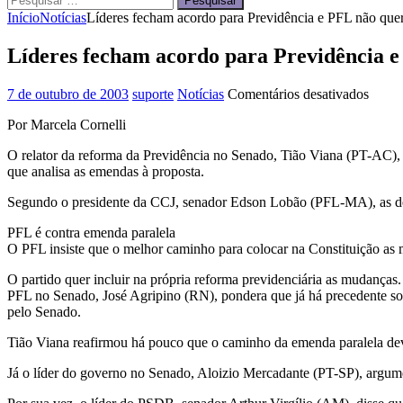
Pesquisar
por:
Início
Notícias
Líderes fecham acordo para Previdência e PFL não que
Líderes fecham acordo para Previdência 
em
7 de outubro de 2003
suporte
Notícias
Comentários desativados
Líder
Por Marcela Cornelli
fecha
acord
O relator da reforma da Previdência no Senado, Tião Viana (PT-AC), 
para
que analisa as emendas à proposta.
Previ
e
Segundo o presidente da CCJ, senador Edson Lobão (PFL-MA), as dema
PFL
não
PFL é contra emenda paralela
quer
O PFL insiste que o melhor caminho para colocar na Constituição as 
emen
parale
O partido quer incluir na própria reforma previdenciária as mudança
PFL no Senado, José Agripino (RN), pondera que já há precedente so
pelo Senado.
Tião Viana reafirmou há pouco que o caminho da emenda paralela dever
Já o líder do governo no Senado, Aloizio Mercadante (PT-SP), argumen