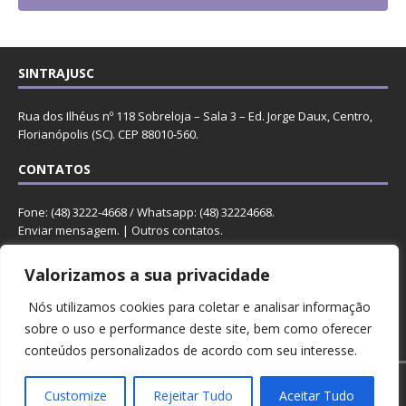
SINTRAJUSC
Rua dos Ilhéus nº 118 Sobreloja – Sala 3 – Ed. Jorge Daux, Centro,
Florianópolis (SC). CEP 88010-560.
CONTATOS
Fone: (48) 3222-4668 / Whatsapp: (48) 32224668.
Enviar mensagem
. |
Outros contatos
.
REDES
Valorizamos a sua privacidade
Nós utilizamos cookies para coletar e analisar informação
sobre o uso e performance deste site, bem como oferecer
conteúdos personalizados de acordo com seu interesse.
Copyright © 2023 Sintrajusc.
Customize
Rejeitar Tudo
Aceitar Tudo