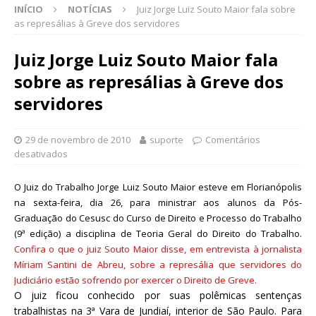
INÍCIO
NOTÍCIAS
Juiz Jorge Luiz Souto Maior fala sobre
as represálias à Greve dos servidores
Juiz Jorge Luiz Souto Maior fala
sobre as represálias à Greve dos
servidores
29 de novembro de 2010
suporte
Comentários
desativados
O Juiz do Trabalho Jorge Luiz Souto Maior esteve em Florianópolis
na sexta-feira, dia 26, para ministrar aos alunos da Pós-
Graduação do Cesusc do Curso de Direito e Processo do Trabalho
(9ª edição) a disciplina de Teoria Geral do Direito do Trabalho.
Confira o que o juiz Souto Maior disse, em entrevista à jornalista
Míriam Santini de Abreu, sobre a represália que servidores do
Judiciário estão sofrendo por exercer o Direito de Greve.
O juiz ficou conhecido por suas polêmicas sentenças
trabalhistas na 3ª Vara de Jundiaí, interior de São Paulo. Para