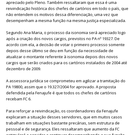
apreciado pelo Pleno. Também ressaltaram que essa é uma
reivindicação histórica dos chefes de cartórios em todo o país, que
não entendem os motivos dessa diferenciação, uma vez que
desempenham a mesma função na mesma justiça especializada.
Segundo Ana Maria, o processo da isonomia será apreciado logo
após a criação dos novos cargos, previstos no PA nº 19327. De
acordo com ela, a decisão de votar o primeiro processo somente
depois desse último se deu em função da necessidade de
atualizar o montante referente à isonomia depois dos novos
cargos que serão criados para os cartórios instalados de 2004 até
dezembro de 2009.
A assessora jurídica se comprometeu em agilizar a tramitação do
PA 19800, assim que o 19.327/2004 for aprovado. A proposta
defendida pela Fenajufe é que todos os chefes de cartórios
recebam FC 6.
Para reforçar a reivindicação, os coordenadores da Fenajufe
explicaram a situação desses servidores, que em muitos casos
trabalham em situações bastante precárias, sem estrutura de
pessoal e de segurança. Eles ressaltaram que aumento da FC
estimulará o servidor a continuar desempenhando a sua função