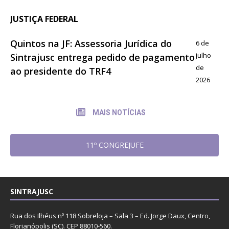
JUSTIÇA FEDERAL
Quintos na JF: Assessoria Jurídica do
6 de
julho
Sintrajusc entrega pedido de pagamento
de
ao presidente do TRF4
2026
MAIS NOTÍCIAS
11º CONGREJUFE
SINTRAJUSC
Rua dos Ilhéus nº 118 Sobreloja – Sala 3 – Ed. Jorge Daux, Centro,
Florianópolis (SC). CEP 88010-560.