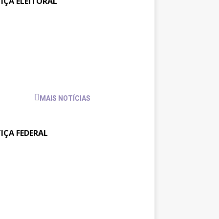
TIÇA ELEITORAL
ajufe se reúne com
30 de
julho
sidente do TSE para pedir
de
io às pautas da categoria
2026
MAIS NOTÍCIAS
TIÇA FEDERAL
tos na JF: Assessoria Jurídica
6 de
julho
Sintrajusc entrega pedido de
de
amento ao presidente do
2026
4