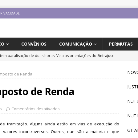
PRIVACIDADE
CO
CONVÊNIOS
COMUNICAÇÃO
PERMUTAS
jusc participará do 20º Encontro Nacional de Aposentados e
o
DESTAQUES
NOVO
Imposto de Renda
fe se reúne com a nova coordenadora do Fórum de Carreira do
JUST
os trabalhos
DESTAQUES
mposto de Renda
ontro Direito LGBTQIA+ e Justiça terá participação de servidor
NUTE
UES
s
Comentários desativados
NUTI
tingue aposentadoria compulsória como punição máxima para
de tramitação. Alguns ainda estão em vias de execução do
da do cargo
DESTAQUES
GT A
valores incontroversos. Outros, que são a maioria e que