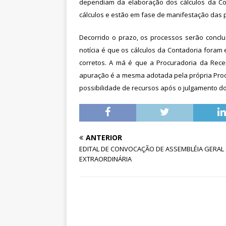
dependiam da elaboração dos cálculos da Cont
[ 6 de agosto de 2026 ]
Dia 13
cálculos e estão em fase de manifestação das p
DESTAQUES
Decorrido o prazo, os processos serão concl
notícia é que os cálculos da Contadoria fora
corretos. A má é que a Procuradoria da Recei
apuração é a mesma adotada pela própria Procu
possibilidade de recursos após o julgamento d
ANTERIOR
EDITAL DE CONVOCAÇÃO DE ASSEMBLÉIA GERAL
EXTRAORDINÁRIA