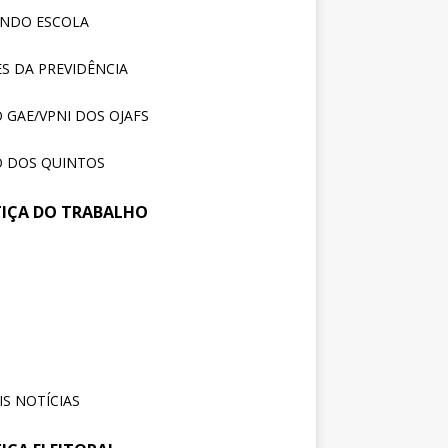
ENDO ESCOLA
S DA PREVIDÊNCIA
 GAE/VPNI DOS OJAFS
 DOS QUINTOS
TIÇA DO TRABALHO
reunião no TRT-SC,
31 de
julho
trajusc discute condições de
de
balho de servidores e
2026
vidoras
S NOTÍCIAS