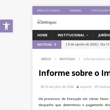
ÁREA DO FILIADO
WEBMAIL
POLÍTICA DE 
Abrir a barra de ferramentas
HOME
INSTITUCIONAL
JURÍDI
[ 6 de agosto de 2026 ]
Sintra
NOTÍCIAS
Pensionistas do Serviço Públic
INÍCIO
NOTÍCIAS
Informe sobre o 
[ 6 de agosto de 2026 ]
Fenaju
CNJ para tratar da retomada d
Informe sobre o I
[ 6 de agosto de 2026 ]
II Enc
filiado ao Sintrajusc
DESTAQ
25 de julho de 2008
suporte
Notícia
[ 5 de agosto de 2026 ]
CNJ ex
Há processos de Execução em várias fases 
magistrados e possibilita per
despacho que determinou o pagamento dos 