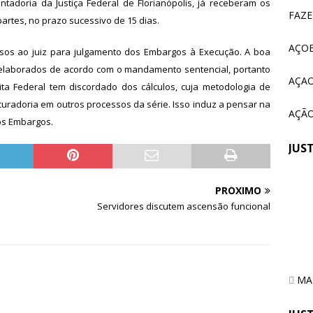
adoria da Justiça Federal de Florianópolis, já receberam os
 tem paralisação de duas horas. Veja as orientações do Sintrajusc
FAZ
artes, no prazo sucessivo de 15 dias.
AÇOE
usos ao juiz para julgamento dos Embargos à Execução. A boa
m elaborados de acordo com o mandamento sentencial, portanto
AÇAO
ta Federal tem discordado dos cálculos, cuja metodologia de
radoria em outros processos da série. Isso induz a pensar na
AÇÃO
os Embargos.
JUS
Em 
PRÓXIMO
Sin
Servidores discutem ascensão funcional
tra
ser
MAI