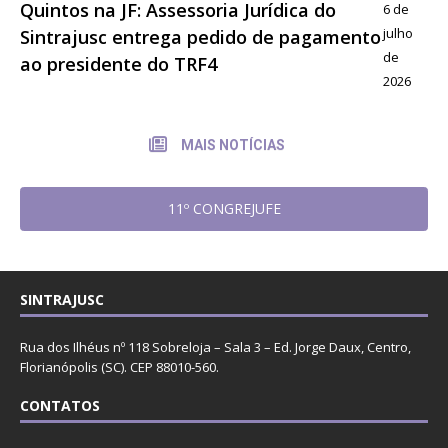
Quintos na JF: Assessoria Jurídica do
6 de
julho
Sintrajusc entrega pedido de pagamento
de
ao presidente do TRF4
2026
MAIS NOTÍCIAS
11º CONGREJUFE
SINTRAJUSC
Rua dos Ilhéus nº 118 Sobreloja – Sala 3 – Ed. Jorge Daux, Centro,
Florianópolis (SC). CEP 88010-560.
CONTATOS