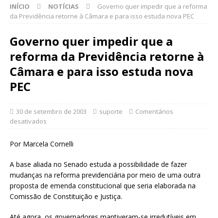
INÍCIO
NOTÍCIAS
Governo quer impedir que a reforma
da Previdência retorne à Câmara e para isso estuda nova PEC
Governo quer impedir que a
reforma da Previdência retorne à
Câmara e para isso estuda nova
PEC
30 de setembro de 2003
suporte
Comentários
desativados
Por Marcela Cornelli
A base aliada no Senado estuda a possibilidade de fazer
mudanças na reforma previdenciária por meio de uma outra
proposta de emenda constitucional que seria elaborada na
Comissão de Constituição e Justiça.
Até agora, os governadores mantiveram-se irredutíveis em