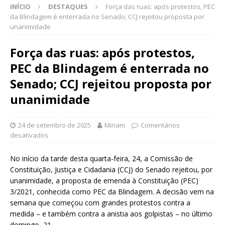
INÍCIO
DESTAQUES
Força das ruas: após protestos, PEC
da Blindagem é enterrada no Senado; CCJ rejeitou proposta por
unanimidade
Força das ruas: após protestos,
PEC da Blindagem é enterrada no
Senado; CCJ rejeitou proposta por
unanimidade
24 de setembro de 2025
Miriam
Comentários
desativados
No início da tarde desta quarta-feira, 24, a Comissão de
Constituição, Justiça e Cidadania (CCJ) do Senado rejeitou, por
unanimidade, a proposta de emenda à Constituição (PEC)
3/2021, conhecida como PEC da Blindagem. A decisão vem na
semana que começou com grandes protestos contra a
medida – e também contra a anistia aos golpistas – no último
domingo, 21.